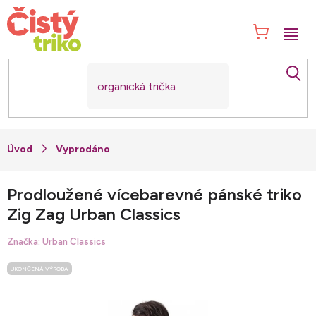
Přejít
na
NÁK
obsah
KOŠ
Vyprodáno
Prodloužené vícebarevné pánské triko
Zig Zag Urban Classics
Značka:
Urban Classics
UKONČENÁ VÝROBA