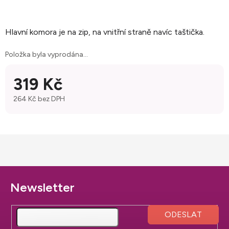
Hlavní komora je na zip, na vnitřní straně navíc taštička.
Položka byla vyprodána…
319 Kč
264 Kč bez DPH
Měrná cena:
Z
á
p