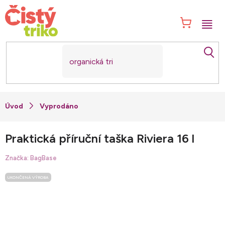
Přejít
na
NÁK
obsah
KOŠ
Vyprodáno
Praktická příruční taška Riviera 16 l
Značka:
BagBase
UKONČENÁ VÝROBA