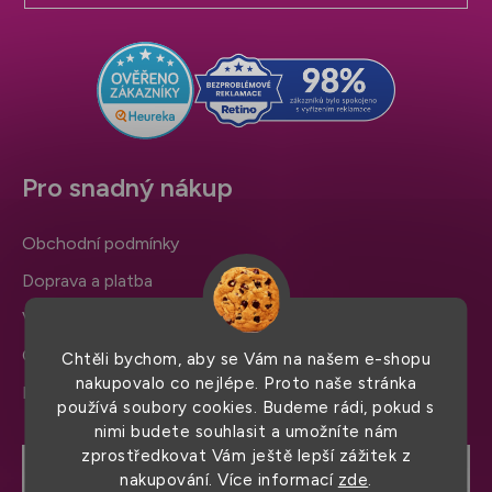
a
t
í
Pro snadný nákup
Obchodní podmínky
Doprava a platba
Výměna zboží a reklamace
Ochrana osobních údajů
Chtěli bychom, aby se Vám na našem e-shopu
nakupovalo co nejlépe. Proto naše stránka
Informace a nastavení cookies
používá soubory cookies. Budeme rádi, pokud s
nimi budete souhlasit a umožníte nám
zprostředkovat Vám ještě lepší zážitek z
nakupování. Více informací
zde
.