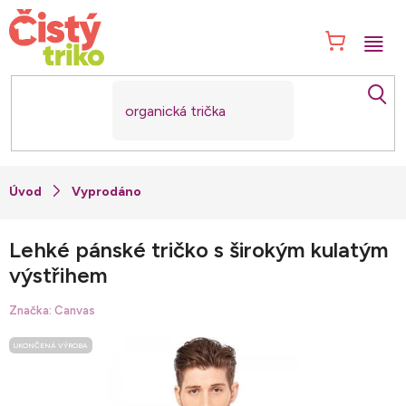
Přejít
na
NÁK
obsah
KOŠ
Vyprodáno
Lehké pánské tričko s širokým kulatým
výstřihem
Značka:
Canvas
UKONČENÁ VÝROBA