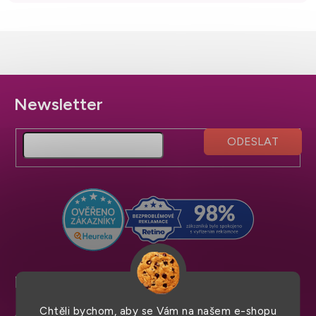
Z
á
p
a
t
í
Pro snadný nákup
Chtěli bychom, aby se Vám na našem e-shopu