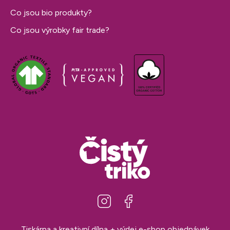
Co jsou bio produkty?
Co jsou výrobky fair trade?
Tiskárna a kreativní dílna + výdej e-shop objednávek