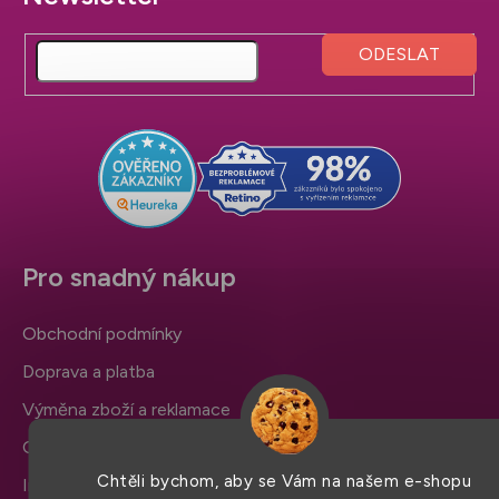
á
p
a
t
í
Pro snadný nákup
Obchodní podmínky
Doprava a platba
Výměna zboží a reklamace
Ochrana osobních údajů
Chtěli bychom, aby se Vám na našem e-shopu
Informace a nastavení cookies