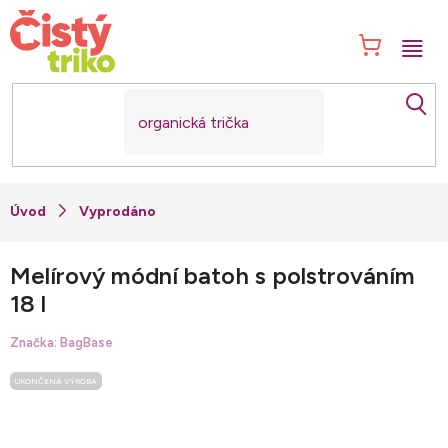
Přejít
na
NÁK
obsah
KOŠ
Vyprodáno
Melírový módní batoh s polstrováním
18 l
Značka:
BagBase
UKONČENÁ VÝROBA