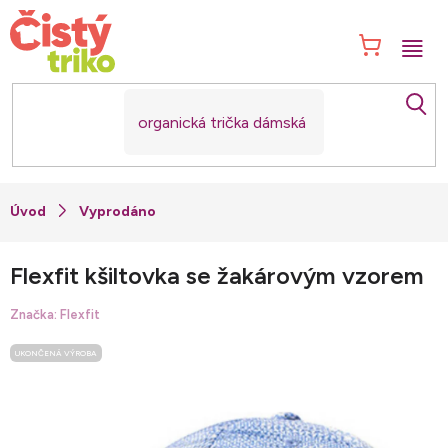
Přejít
na
NÁK
obsah
KOŠ
Vyprodáno
Flexfit kšiltovka se žakárovým vzorem
Značka:
Flexfit
UKONČENÁ VÝROBA