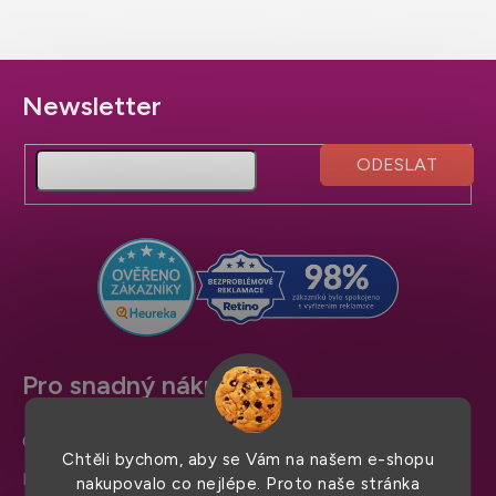
Z
á
p
a
t
í
Pro snadný nákup
Obchodní podmínky
Chtěli bychom, aby se Vám na našem e-shopu
Doprava a platba
nakupovalo co nejlépe. Proto naše stránka