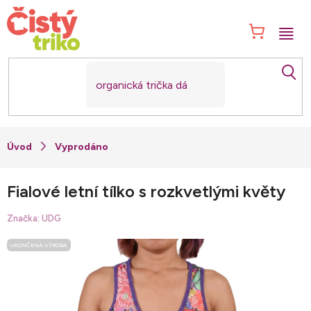
Přejít
na
NÁK
obsah
KOŠ
Vyprodáno
Fialové letní tílko s rozkvetlými květy
Značka:
UDG
UKONČENÁ VÝROBA