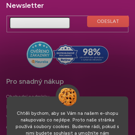
Z
á
p
a
t
í
Pro snadný nákup
Obchodní podmínky
Doprava a platba
Chtěli bychom, aby se Vám na našem e-shopu
Výměna zboží a reklamace
nakupovalo co nejlépe. Proto naše stránka
používá soubory cookies. Budeme rádi, pokud s
Ochrana osobních údajů
nimi budete souhlasit a umožníte nám