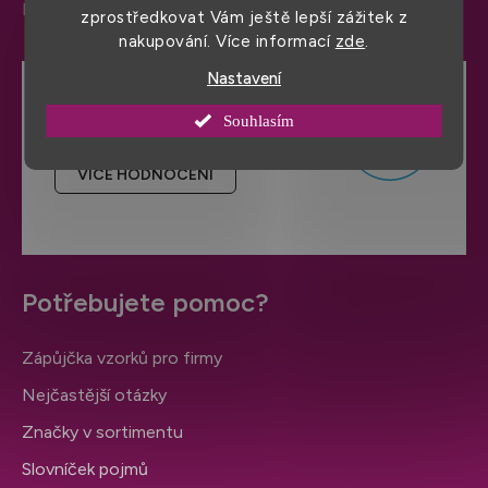
Informace a nastavení cookies
zprostředkovat Vám ještě lepší zážitek z
nakupování. Více informací
zde
.
Nastavení
Hodnocení obchodu
Souhlasím
VÍCE HODNOCENÍ
Potřebujete pomoc?
Zápůjčka vzorků pro firmy
Nejčastější otázky
Značky v sortimentu
Slovníček pojmů