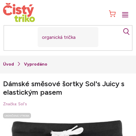
Přejít
na
NÁK
obsah
KOŠ
Vyprodáno
Dámské směsové šortky Sol's Juicy s
elastickým pasem
Značka:
Sol's
UKONČENÁ VÝROBA