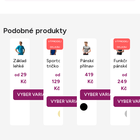
Podobné produkty
VÝPRODEJ
VÝPRODEJ
SKLADU
SKLADU
Základní
Sportovní
Pánské
Funkční
lehké
tričko
přilnavé
pánské
pánské
Cool
funkční
sportovní
29
419
od
od
od
funkční
se
tričko
tričko
Kč
129
Kč
249
tričko
speciální
s
Stedman
funkční
elastanem
100%
Kč
Kč
texturou
polyester
Neoteric