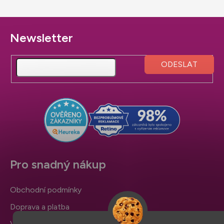
Z
á
p
a
t
í
Pro snadný nákup
Obchodní podmínky
Doprava a platba
Výměna zboží a reklamace