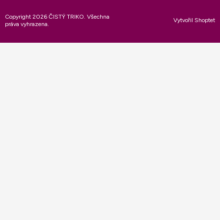
Copyright 2026
ČISTÝ TRIKO
. Všechna
Vytvořil Shoptet
práva vyhrazena.