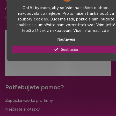
Chtěli bychom, aby se Vám na našem e-shopu
Ochrana osobních údajů
nakupovalo co nejlépe. Proto naše stránka používá
Informace a nastavení cookies
soubory cookies. Budeme rádi, pokud s nimi budete
souhlasit a umožníte nám zprostředkovat Vám ještě
lepší zážitek z nakupování. Více informací
zde
.
Nastavení
Hodnocení obchodu
Souhlasím
VÍCE HODNOCENÍ
Potřebujete pomoc?
Zápůjčka vzorků pro firmy
Nejčastější otázky