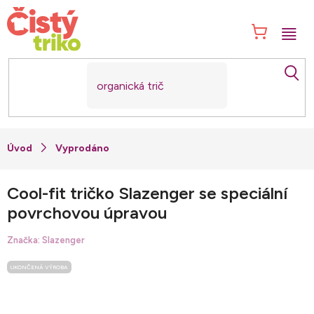
Přejít
na
NÁK
obsah
KOŠ
Vyprodáno
Cool-fit tričko Slazenger se speciální
povrchovou úpravou
Značka:
Slazenger
UKONČENÁ VÝROBA