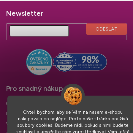
Z
á
p
a
t
í
Pro snadný nákup
Obchodní podmínky
Chtěli bychom, aby se Vám na našem e-shopu
Doprava a platba
nakupovalo co nejlépe. Proto naše stránka používá
Výměna zboží a reklamace
soubory cookies. Budeme rádi, pokud s nimi budete
souhlasit a umožníte nám zprostředkovat Vám ještě