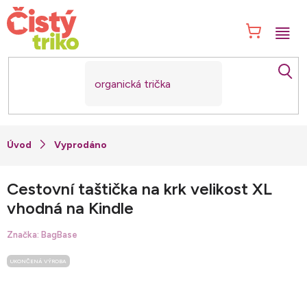
Přejít
na
NÁK
obsah
KOŠ
Vyprodáno
Cestovní taštička na krk velikost XL
vhodná na Kindle
Značka:
BagBase
UKONČENÁ VÝROBA