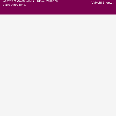
Copyright 2026
ČISTÝ TRIKO
. Všechna
Vytvořil Shoptet
práva vyhrazena.