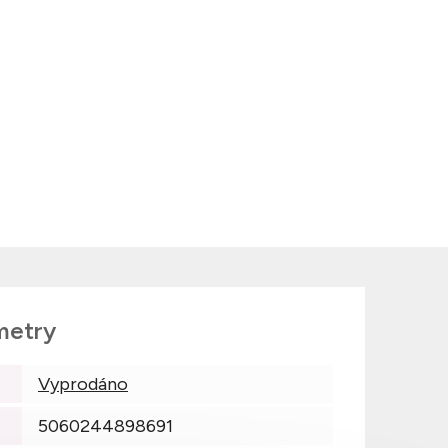
metry
Vyprodáno
5060244898691