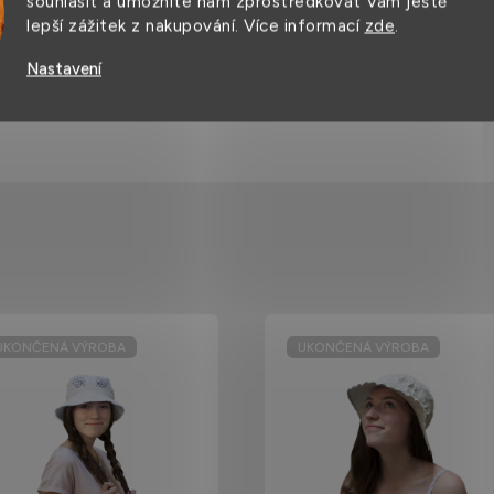
souhlasit a umožníte nám zprostředkovat Vám ještě
ná proti vodě. Kufřík
lepší zážitek z nakupování. Více informací
zde
.
Nastavení
UKONČENÁ VÝROBA
UKONČENÁ VÝROBA