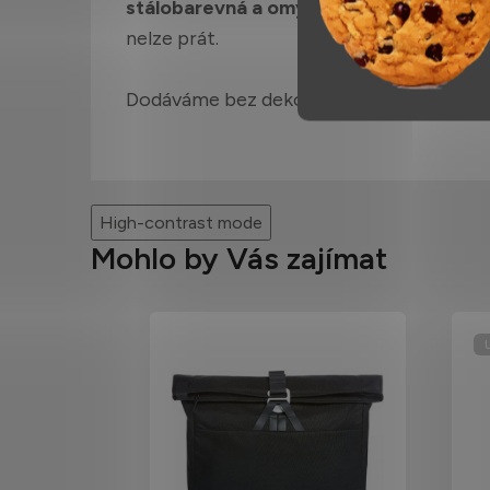
stálobarevná a omyvatelná
, tudíž i odol
nelze prát.
Dodáváme bez dekorace/obsahu.
High-contrast mode
Mohlo by Vás zajímat
U