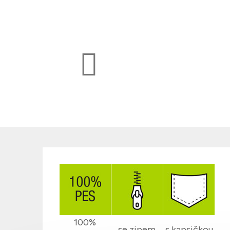
100%
se zipem
s kapsičkou