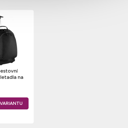
cestovní
 letadla na
 32 l