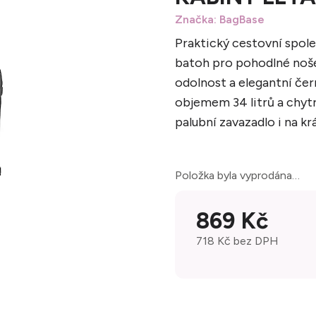
Značka:
BagBase
Praktický cestovní spole
batoh pro pohodlné noše
odolnost a elegantní čer
objemem 34 litrů a chyt
palubní zavazadlo i na kr
Položka byla vyprodána…
869 Kč
718 Kč bez DPH
Měrná cena: