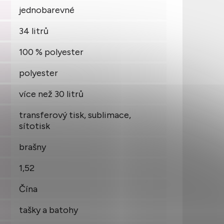
jednobarevné
34 litrů
100 % polyester
polyester
více než 30 litrů
transferový tisk, sublimace,
sítotisk
brašny
1,52
Čína
tašky a batohy