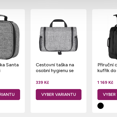
ška Santa
Cestovní taška na
Příruční 
i
osobní hygienu se
kufřík do
zipem Hawaii
kolečkách
339 Kč
1 169 Kč