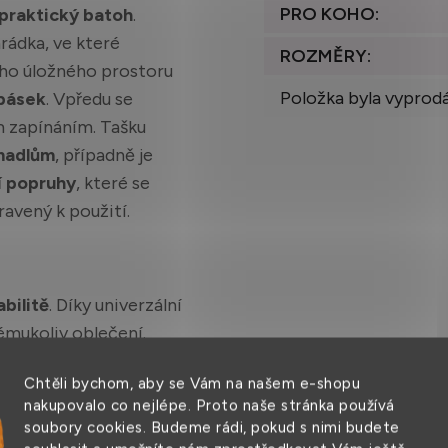
PRO KOHO
:
 praktický batoh
.
hrádka, ve které
ROZMĚRY
:
ího úložného prostoru
Položka byla vyprod
pásek
. Vpředu se
 zapínáním. Tašku
adlům
, případně je
í popruhy
, které se
ravený k použití.
abilitě
. Díky univerzální
émukoliv oblečení.
Chtěli bychom, aby se Vám na našem e-shopu
nakupovalo co nejlépe. Proto naše stránka používá
ostí, odolná,
soubory cookies. Budeme rádi, pokud s nimi budete