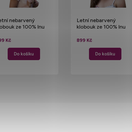
etní nebarvený
Letní nebarvený
lobouk ze 100% lnu
klobouk ze 100% lnu
18)
(5)
99 Kč
899 Kč
Do košíku
Do košíku