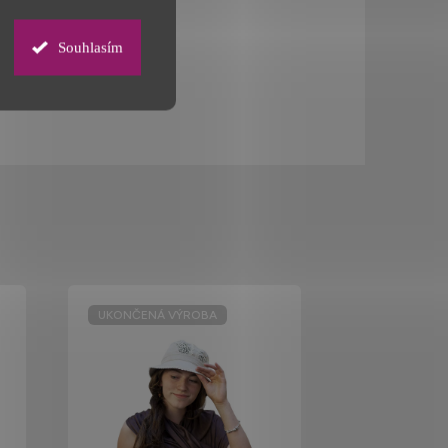
Souhlasím
UKONČENÁ VÝROBA