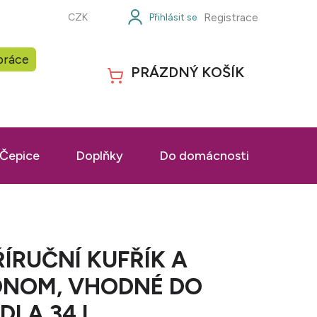
Registrace
CZK
práce
PRÁZDNÝ KOŠÍK
NÁKUPNÍ
KOŠÍK
Čepice
Doplňky
Do domácnosti
Prac
ÍRUČNÍ KUFŘÍK A
DNOM, VHODNÉ DO
DLA 34 L