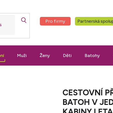
Pro firmy
Partnerská spolu
ní
Muži
Ženy
Děti
Batohy
CESTOVNÍ PŘ
BATOH V JE
KABINY LETA