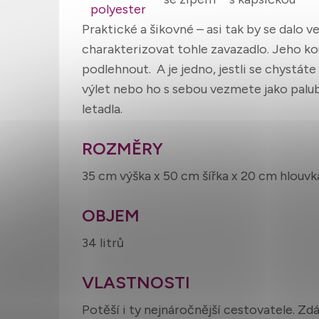
polyester
Praktické a šikovné – asi tak by se dalo v
charakterizovat tohle zavazadlo. Jeho ko
podlehnout. A je jedno, jestli se chystáte
výlet nebo ho s sebou vezmete jako palu
letadla.
ROZMĚRY
35 cm výška x 50 cm šířka x 20 cm hlouvk
OBJEM
34 litrů
VLASTNOSTI
Potěší i ty nejnáročnější cestovatele. Zd