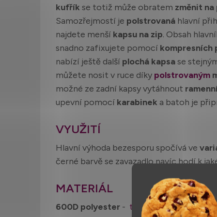
kufřík
se totiž může obratem
změnit na
Samozřejmostí je
polstrovaná
hlavní při
najdete menší
kapsu na zip
. Obsah hlavn
snadno zafixujete pomocí
kompresních 
nabízí ještě další
plochá kapsa
se stejným
můžete nosit v ruce díky
polstrovaným
m
možné ze zadní kapsy vytáhnout
ramenn
upevní pomocí
karabinek
a batoh je přip
VYUŽITÍ
Hlavní výhoda bezesporu spočívá ve
vari
černé barvě se zavazadlo navíc hodí k jak
MATERIÁL
600D polyester
-
tkanina
s vysokou pevn