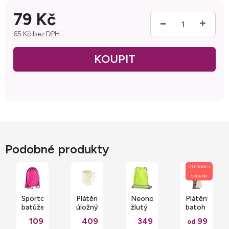
79 Kč
65 Kč bez DPH
Měrná cena:
Podobné produkty
VÝPRODEJ
SKLADU
Sportovní
Plátěný
Neonově
Plátěný
batůžek
úložný
žlutý
batoh
se
koš
gymnastický
Easygo
109
409
349
99
od
šňůrkami
Westford
sáček
se