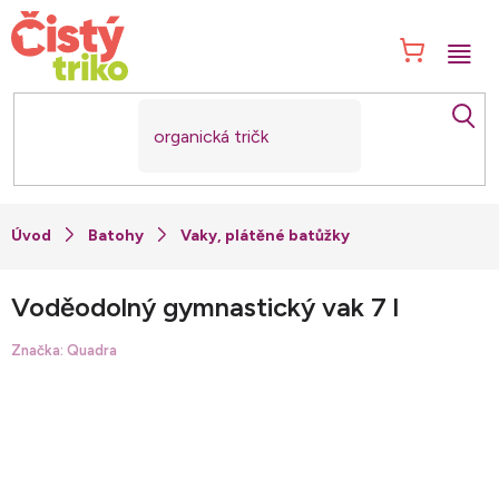
Přejít
na
NÁK
obsah
KOŠ
Batohy
Vaky, plátěné batůžky
Voděodolný gymnastický vak 7 l
Značka:
Quadra