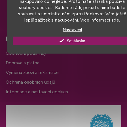
nakupovalo co nejlépe. Proto naše stránka používá
í
soubory cookies. Budeme rádi, pokud s nimi budete
souhlasit a umožníte nám zprostředkovat Vám ještě
lepší zážitek z nakupování. Více informací
zde
.
Nastavení
Pro snadný nákup
Souhlasím
Obchodní podmínky
Doprava a platba
Výměna zboží a reklamace
Ochrana osobních údajů
Informace a nastavení cookies
Hodnocení obchodu