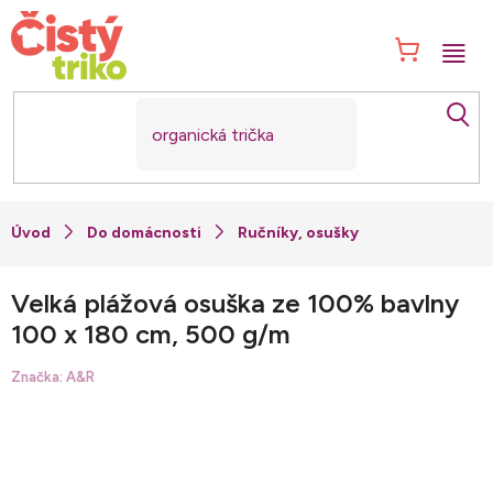
Přejít
na
NÁK
obsah
KOŠ
Do domácnosti
Ručníky, osušky
Velká plážová osuška ze 100% bavlny
100 x 180 cm, 500 g/m
Značka:
A&R