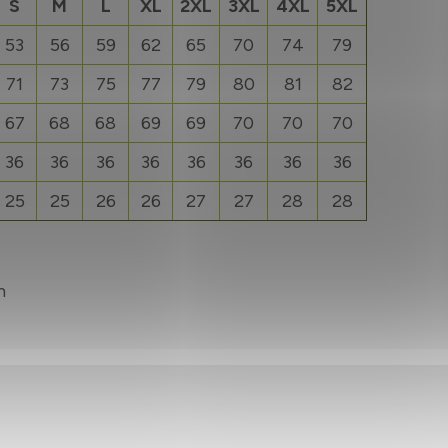
S
M
L
XL
2XL
3XL
4XL
5XL
53
56
59
62
65
70
74
79
71
73
75
77
79
80
81
82
67
68
68
69
69
70
70
70
36
36
36
36
36
36
36
36
25
25
26
26
27
27
28
28
m