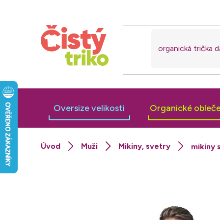
Přejít
na
obsah
Oversize velikosti
Organické obleče
Muži
Mikiny, svetry
mikiny 