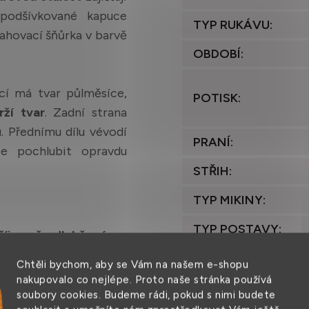
podšívkované kapuce
TYP RUKÁVU
:
tahovací šňůrka v barvě
OBDOBÍ
:
cí má tvar půlměsíce,
POTISK
:
ží tvar
. Zadní strana
. Přednímu dílu vévodí
PRANÍ
:
e pochlubit opravdu
STŘIH
:
TYP MIKINY
:
TYP POSTAVY
:
příjemně odlehčený
, na
avlny
a 30 % polyesteru
TYP ZIPU
:
Chtěli bychom, aby se Vám na našem e-shopu
ělého vlákna se zajistí
nakupovalo co nejlépe. Proto naše stránka používá
VÁHA
:
kinu je možné žehlit. S
soubory cookies. Budeme rádi, pokud s nimi budete