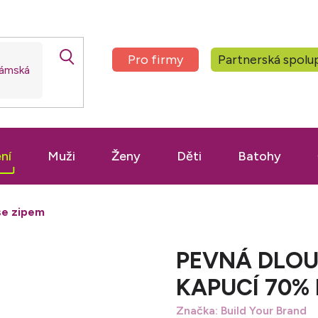
Pro firmy
Partnerská spolu
ní
Muži
Ženy
Děti
Batohy
se zipem
PEVNÁ DLOUH
KAPUCÍ 70%
Značka:
Build Your Brand