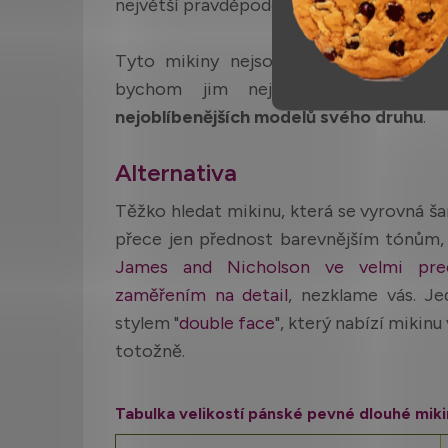
největší pravděpodobností, ale žehličku
Tyto mikiny nejsou opatřeny visačkou 
bychom jim nejraději připnuli 
nejoblíbenějších modelů svého druhu
.
Alternativa
Těžko hledat mikinu, která se vyrovná ša
přece jen přednost barevnějším tónům,
James and Nicholson ve velmi pre
zaměřením na detail
, nezklame vás. Je
stylem "
double face
", který nabízí mikinu
totožně.
Tabulka velikostí pánské pevné dlouhé miki