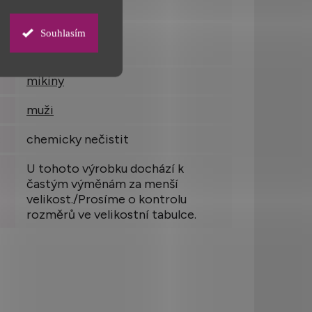
na zip
Souhlasím
ano
mikiny
muži
:
chemicky nečistit
U tohoto výrobku dochází k
častým výměnám za menší
velikost./Prosíme o kontrolu
rozměrů ve velikostní tabulce.