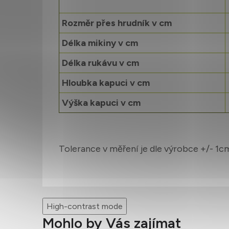
Rozměr přes hrudník v cm
Délka mikiny v cm
Délka rukávu v cm
Hloubka kapuci v cm
Výška kapuci v cm
Tolerance v měření je dle výrobce +/- 1c
High-contrast mode
Mohlo by Vás zajímat