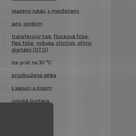
vsazený rukáv
,
s manžetami
jaro
,
podzim
transferový tisk
,
flocková fólie
,
flex fólie
,
výšivka
,
sítotisk
,
přímý
digitální (DTG)
lze prát na 30 °C
prodloužená délka
s kapucí a zipem
vysoká postava
plastový
0,663