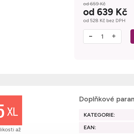
od 659 Kč
od
639 Kč
od
528 Kč
bez DPH
Měrná cena:
Doplňkové para
KATEGORIE
:
EAN
:
likosti až