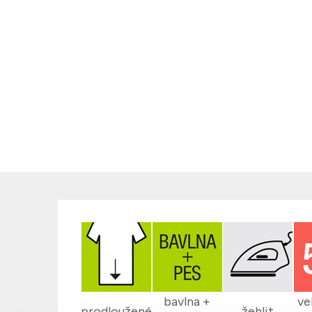
bavlna +
ve
prodloužené
žehlit