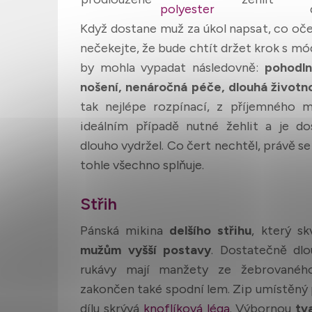
polyester
Když dostane muž za úkol napsat, co oče
nečekejte, že bude chtít držet krok s m
by mohla vypadat následovně:
pohodln
nošení, nenáročná péče, dlouhá životn
tak nejlépe rozpínací, z příjemného ma
ideálním případě nutné žehlit a je dos
dlouho vydržel. Co čert nechtěl, právě se
tohle všechno splňuje.
Střih
Pánská mikina
delšího střihu
, který sk
mužům vyšší postavy
. Dostatečně dlo
rukávy mají manžety ze žebrovaného
zakončen také spodní lem. Zip umístěný 
dílu skrývá
knoflíková léga
. Výbornou
tv