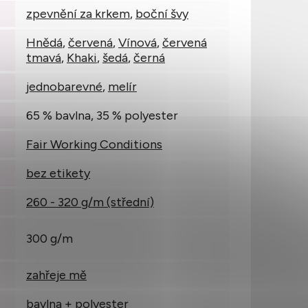
zpevnění za krkem
,
boční švy
Hnědá
,
červená
,
Vínová
,
červená
tmavá
,
Khaki
,
šedá
,
černá
jednobarevné
,
melír
65 % bavlna, 35 % polyester
Fair Working Conditions
bez etikety
260 - 320 g/m (střední)
300 g/m
zahřeje mě
bavlna + polyester