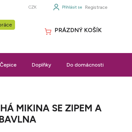
Registrace
CZK
práce
PRÁZDNÝ KOŠÍK
NÁKUPNÍ
KOŠÍK
Čepice
Doplňky
Do domácnosti
Prac
Á MIKINA SE ZIPEM A
 BAVLNA