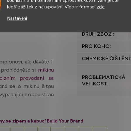
souhlasit a umožníte nám zprostředkovat Vám ještě
 potřebovat nebudete.
ZAPÍNÁNÍ
:
lepší zážitek z nakupování. Více informací
zde
.
ŽEHLENÍ
ani etiketou, ačkoliv
Nastavení
DOVOLENO
:
ocenění pro
jeden z
DRUH ZBOŽÍ
:
PRO KOHO
:
CHEMICKÉ ČIŠTĚNÍ
mpionovi, ale dáváte-li
 prohlédněte si
mikinu
PROBLEMATICKÁ
cizním provedení se
VELIKOST
:
dná se o mikinu šitou
 vypadající z obou stran
ny se zipem a kapucí Build Your Brand