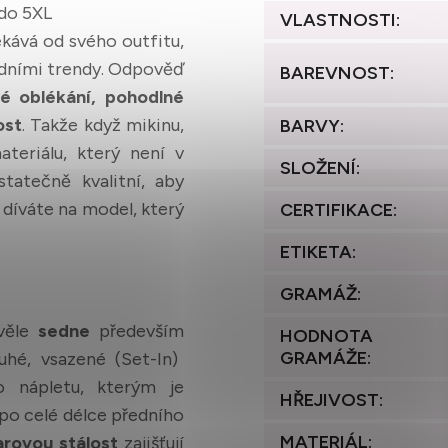
do 5XL
VLASTNOSTI
:
kává od svého outfitu,
ódními trendy. Odpověď
BAREVNOST
:
é oblékání, pohodlné
ost
. Takže když mikinu,
BARVY
:
teriálu, který není v
SLOŽENÍ
:
tatečně kvalitní, aby
 díváte na model, který
CERTIFIKACE
:
ETIKETA
:
GRAMÁŽ
:
věle
sedne
především
HODNOTA
GRAMÁŽE
:
uhé, vsazené (Set-In)
 nápletu, kterým je
HŘEJIVOST
:
po celé délce předního
MATERIÁL
:
arovou stálost
zajišťují