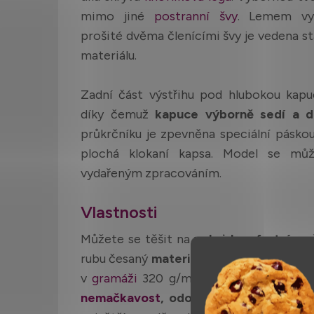
mimo jiné
postranní švy
. Lemem vy
prošité dvěma členícími švy je vedena s
materiálu.
Zadní část výstřihu pod hlubokou kapu
díky čemuž
kapuce výborně sedí a dr
průkrčníku je zpevněna speciální páskou
plochá klokaní kapsa. Model se můž
vydařeným zpracováním.
Vlastnosti
Můžete se těšit na
velmi komfortní a 
rubu česaný
materiál
, jde o směs
70 % b
2
v
gramáži
320 g/m
. Právě přidáním um
nemačkavost
, odolnost a
pružnost
. Mi