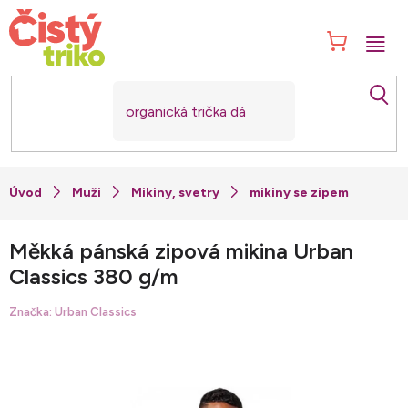
Přejít
na
NÁK
obsah
KOŠ
Muži
Mikiny, svetry
mikiny se zipem
Měkká pánská zipová mikina Urban
Classics 380 g/m
Značka:
Urban Classics