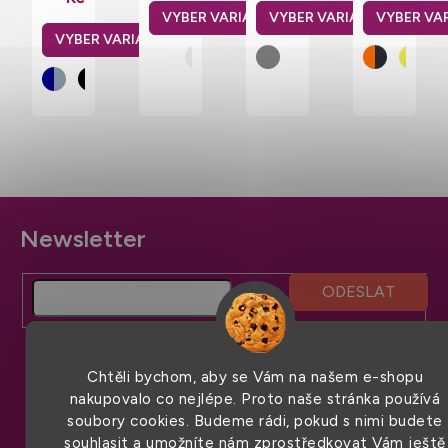
a
dlouhým
3M
zipem
zipem
Z
á
p
a
t
í
Chtěli bychom, aby se Vám na našem e-shopu
nakupovalo co nejlépe. Proto naše stránka používá
soubory cookies. Budeme rádi, pokud s nimi budete
souhlasit a umožníte nám zprostředkovat Vám ještě