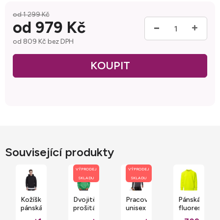
od 1 299 Kč
od
979 Kč
od
809 Kč
bez DPH
Měrná cena:
Související produkty
VÝPRODEJ
VÝPRODEJ
SKLADU
SKLADU
Kožíšková
Dvojitě
Pracovní
Pánská
pánská
prošitá
unisex
fluorescentn
mikina
pánská
mikina
mikina