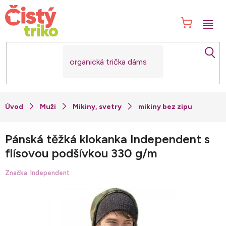
Přejít
na
NÁK
obsah
KOŠ
Muži
Mikiny, svetry
mikiny bez zipu
Pánská těžká klokanka Independent s
flísovou podšívkou 330 g/m
Značka:
Independent