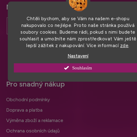
Z
á
Chtěli bychom, aby se Vám na našem e-shopu
p
nakupovalo co nejlépe. Proto naše stránka používá
a
soubory cookies. Budeme rádi, pokud s nimi budete
souhlasit a umožníte nám zprostředkovat Vám ještě
t
lepší zážitek z nakupování. Více informací
zde
.
í
Nastavení
Souhlasím
Pro snadný nákup
Obchodní podmínky
Doprava a platba
Výměna zboží a reklamace
Ochrana osobních údajů