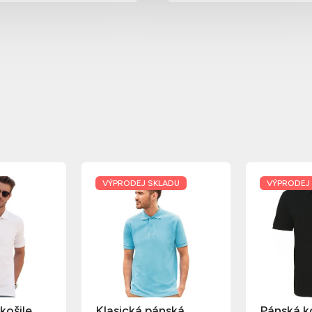
VÝPRODEJ SKLADU
VÝPRODEJ
košile
Klasická pánská
Pánská k