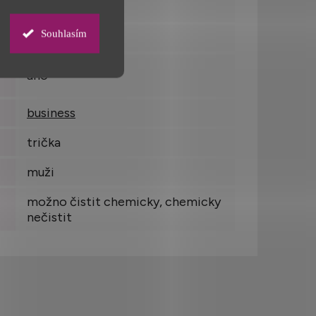
0,197
Souhlasím
Bangladéš
ano
business
trička
muži
možno čistit chemicky, chemicky
:
nečistit