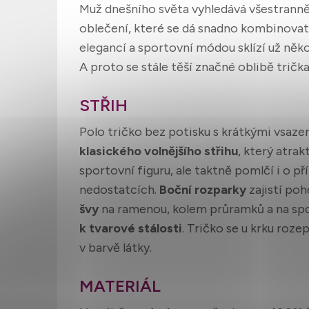
Muž dnešního světa vyhledává všestranně
oblečení, které se dá snadno kombinovat
elegancí a sportovní módou sklízí už něko
A proto se stále těší značné oblibě tričk
STŘIH
Polo tričko bez potisku s krátkými vsazen
klasického volnějšího střihu
, který atra
sportovní figuru, ale taktně pomlčí i o 
nedostatcích.
Boční rozparky
zajistí po
švy
na ramenou, kolem průramků a na spo
k
tvarové stálosti
. Tričko se u krku roze
v barvě látky.
MATERIÁL