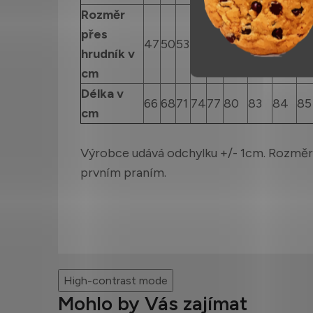
Rozměr
přes
47
50
53
56
59
62
65
68
71
hrudník v
cm
Délka v
66
68
71
74
77
80
83
84
85
cm
Výrobce udává odchylku +/- 1cm. Rozměr
prvním praním.
High-contrast mode
Mohlo by Vás zajímat