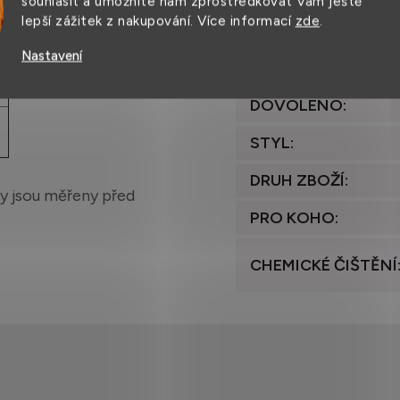
souhlasit a umožníte nám zprostředkovat Vám ještě
VÁHA
:
lepší zážitek z nakupování. Více informací
zde
.
ZEMĚ PŮVODU
:
Nastavení
ŽEHLENÍ
DOVOLENO
:
STYL
:
DRUH ZBOŽÍ
:
y jsou měřeny před
PRO KOHO
:
CHEMICKÉ ČIŠTĚNÍ