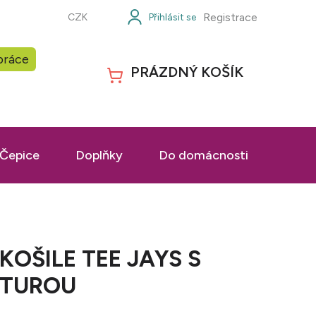
Registrace
CZK
práce
PRÁZDNÝ KOŠÍK
NÁKUPNÍ
KOŠÍK
Čepice
Doplňky
Do domácnosti
Prac
OŠILE TEE JAYS S
XTUROU