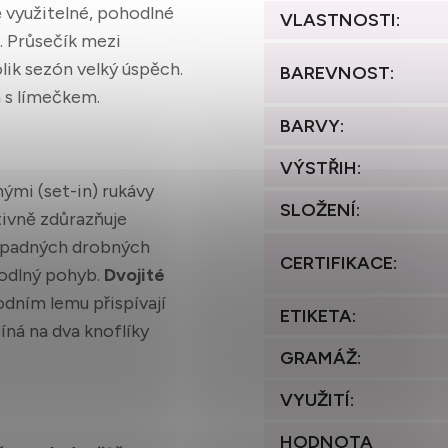
 využitelné, pohodlné
VLASTNOSTI
:
. Průsečík mezi
lik sezón velký úspěch.
BAREVNOST
:
a s límečkem.
BARVY
:
VÝSTŘIH
:
ými (set-in) rukávy
SLOŽENÍ
:
ktivně zdůrazňuje
případných drobných
CERTIFIKACE
:
hodlný pohyb.
Dvojité
dním lemu přispívají
ETIKETA
:
píná na dva knoflíky
GRAMÁŽ
:
VYUŽITÍ
:
HODNOTA