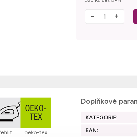
520 Kč bez DPH
Měrná cena:
Doplňkové para
KATEGORIE
:
EAN
:
žehlit
oeko-tex