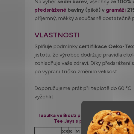
Na výběr
sedm barev
, všechny
ze 100% č
předsrážené
bavlny (piké) v
gramáži
21
příjemný, měkký a současně dostatečně 
VLASTNOSTI
Splňuje podmínky
certifikace Oeko-Te
jistotu, že výrobce dodržuje pravidla eko
zohledňuje vaše zdraví. Díky předsrážení 
po vyprání tričko změnilo velikost .
Doporučujeme prát při teplotě do 60 °C.
vyžehlit.
Tabulka velikostí pánské Heavy polokošile
Tee Jays s pevnou texturou
XS
S
M
L
XL
2XL
3XL
4XL
5X