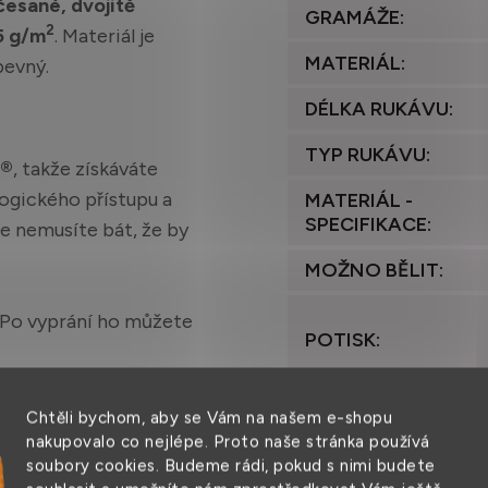
esané, dvojitě
GRAMÁŽE
:
2
5 g/m
. Materiál je
MATERIÁL
:
pevný.
DÉLKA RUKÁVU
:
TYP RUKÁVU
:
x®
, takže získáváte
logického přístupu a
MATERIÁL -
SPECIFIKACE
:
se nemusíte bát, že by
MOŽNO BĚLIT
:
 Po vyprání ho můžete
POTISK
:
PRANÍ
:
Chtěli bychom, aby se Vám na našem e-shopu
nakupovalo co nejlépe. Proto naše stránka používá
STŘIH
:
soubory cookies. Budeme rádi, pokud s nimi budete
L