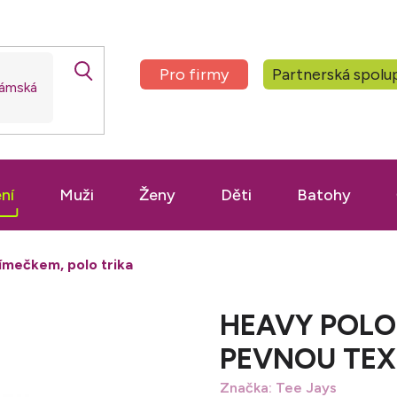
Pro firmy
Partnerská spolu
ní
Muži
Ženy
Děti
Batohy
 límečkem, polo trika
HEAVY POLOK
PEVNOU TE
Značka:
Tee Jays