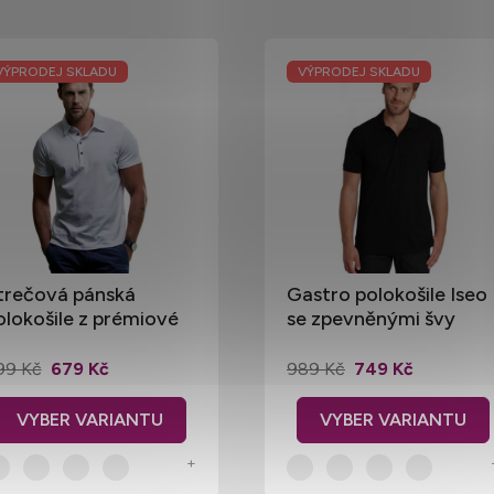
VÝPRODEJ SKLADU
VÝPRODEJ SKLADU
trečová pánská
Gastro polokošile Iseo
olokošile z prémiové
se zpevněnými švy
avlny Pima
99 Kč
679 Kč
989 Kč
749 Kč
+