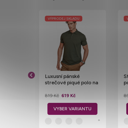
VÝPRODEJ SKLADU
ion s
Luxusní pánské
S
řní
strečové piqué polo na
p
u
tělo Tee Jays 215 g/m
b
819 Kč
619 Kč
8
+
+