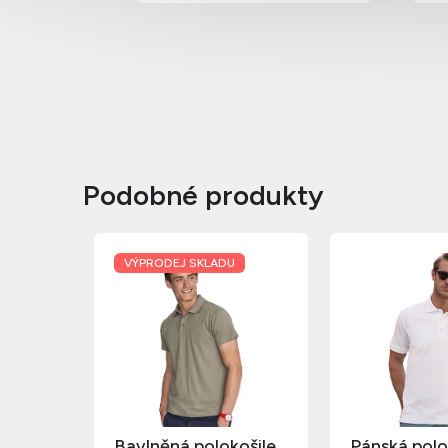
Podobné produkty
VÝPRODEJ SKLADU
Bavlněná polokošile
Pánská polo