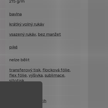
215 g/m
bavlna
krátký volný rukáv
vsazený rukáv
,
bez manžet
piké
nelze bělit
transferový tisk
,
flocková fólie
,
flex fólie
,
výšivka
,
sublimace
,
sítotisk
lze prát na 60 °C
klasický rovný střih