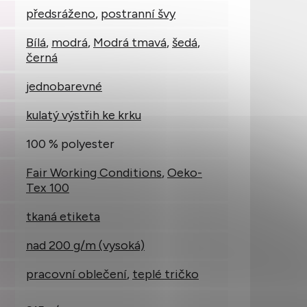
předsráženo
,
postranní švy
Bílá
,
modrá
,
Modrá tmavá
,
šedá
,
černá
jednobarevné
kulatý výstřih ke krku
100 % polyester
Fair Working Conditions
,
Oeko-
Tex 100
tkaná etiketa
nad 200 g/m (vysoká)
pracovní oblečení
,
teplé tričko