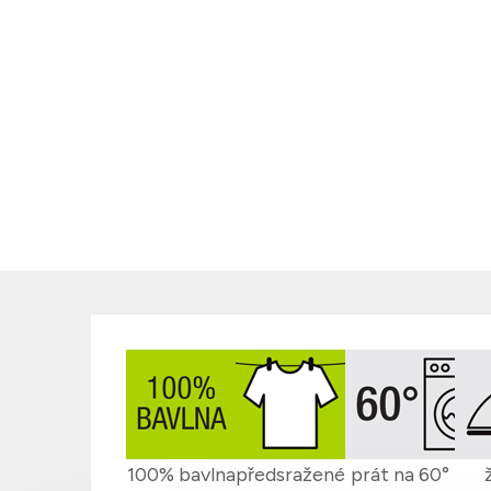
100% bavlna
předsražené
prát na 60°