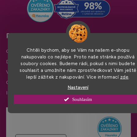
í
Pro snadný nákup
Chtěli bychom, aby se Vám na našem e-shopu
Obchodní podmínky
nakupovalo co nejlépe. Proto naše stránka používá
Doprava a platba
soubory cookies. Budeme rádi, pokud s nimi budete
souhlasit a umožníte nám zprostředkovat Vám ještě
Výměna zboží a reklamace
lepší zážitek z nakupování. Více informací
zde
.
Ochrana osobních údajů
Nastavení
Informace a nastavení cookies
Souhlasím
Hodnocení obchodu