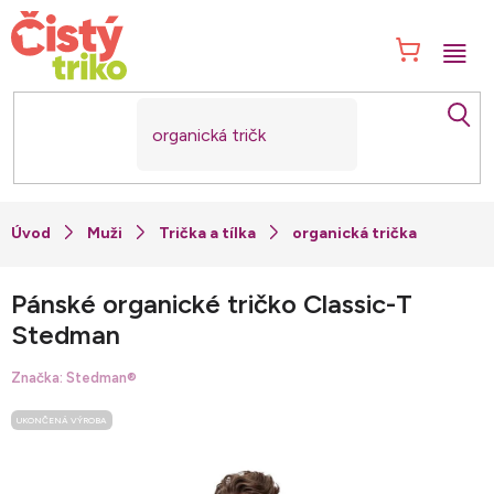
Přejít
na
NÁK
obsah
KOŠ
Muži
Trička a tílka
organická trička
Pánské organické tričko Classic-T
Stedman
Značka:
Stedman®
UKONČENÁ VÝROBA