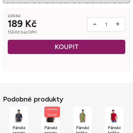
239 Kč
189 Kč
156 Kč bez DPH
Měrná cena:
Podobné produkty
VÝPRODEJ
SKLADU
Pánské
Pánské
Pánské
Pánské
organické
organické
tričko
tričko