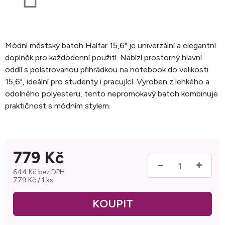
Módní městský batoh Halfar 15,6" je univerzální a elegantní
doplněk pro každodenní použití. Nabízí prostorný hlavní
oddíl s polstrovanou přihrádkou na notebook do velikosti
15,6", ideální pro studenty i pracující. Vyroben z lehkého a
odolného polyesteru, tento nepromokavý batoh kombinuje
praktičnost s módním stylem.
779 Kč
644 Kč bez DPH
Měrná cena:
779 Kč / 1 ks