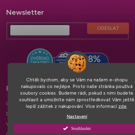
Z
á
p
a
t
í
Chtěli bychom, aby se Vám na našem e-shopu
nakupovalo co nejlépe. Proto naše stránka používá
Pro snadný nákup
soubory cookies. Budeme rádi, pokud s nimi budete
souhlasit a umožníte nám zprostředkovat Vám ještě
Obchodní podmínky
lepší zážitek z nakupování. Více informací
zde
.
Doprava a platba
Nastavení
Výměna zboží a reklamace
Souhlasím
Ochrana osobních údajů