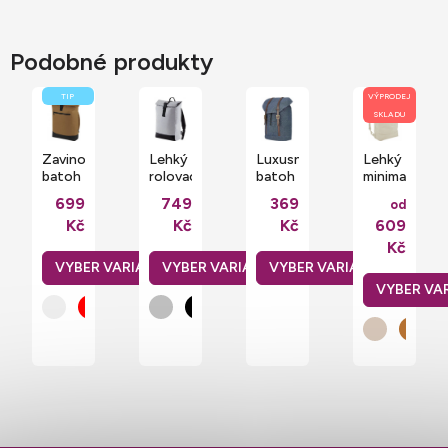
Podobné produkty
TIP
VÝPRODEJ
SKLADU
Zavinovací
Lehký
Luxusní
Lehký
batoh
rolovací
batoh
minimalistick
na
batoh
na
vodoodpudiv
699
749
369
od
notebook
do
notebook
rolovací
Kč
Kč
Kč
609
Roll-
města
Cornwall
batoh
Top
s
23
na
Kč
20 l
reflexní
litrů
notebook
nepromokavý
úpravou
do
15 l
15,6"