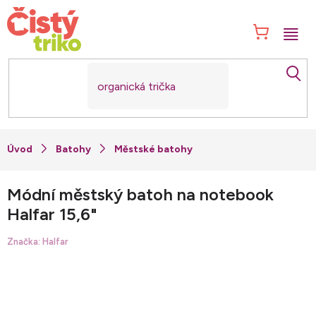
Přejít
na
NÁK
obsah
KOŠ
Batohy
Městské batohy
Módní městský batoh na notebook
Halfar 15,6"
Značka:
Halfar