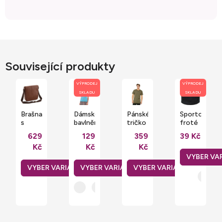
Související produkty
VÝPRODEJ
VÝPRODEJ
SKLADU
SKLADU
Brašna
Dámské
Pánské
Sportovní
s
bavlněné
tričko
froté
popruhem
měkčené
Urban
potítko
629
129
359
39 Kč
přes
tričko
v
s
Kč
Kč
Kč
rameno
Slim
prodloužené
plochou
pro
fit
délce
na
tablet
Russell
potisk
NuHide™
či
Quadra
výšivku
5 l