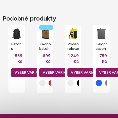
Podobné produkty
TIP
Batoh
Zavinovací
Voděodolný
Celopolstro
s
batoh
rolovací
batoh
termo
na
outdoorový
Country
539
699
1 249
759
přihrádkou
notebook
batoh
s
Kč
Kč
Kč
Kč
Cona
Roll-
z
kovovými
Sports
Top
plachtoviny
detaily
26 l
20 l
25 l
nepromokavý