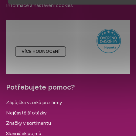
Informace a nastavení cookies
Hodnocení obchodu
VÍCE HODNOCENÍ
Potřebujete pomoc?
Zápůjčka vzorků pro firmy
Nejčastější otázky
Značky v sortimentu
Slovníček pojmů