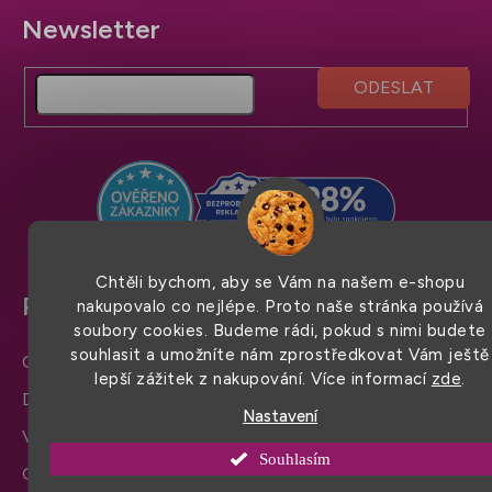
Z
á
p
a
t
í
Chtěli bychom, aby se Vám na našem e-shopu
Pro snadný nákup
nakupovalo co nejlépe. Proto naše stránka používá
soubory cookies. Budeme rádi, pokud s nimi budete
souhlasit a umožníte nám zprostředkovat Vám ještě
Obchodní podmínky
lepší zážitek z nakupování. Více informací
zde
.
Doprava a platba
Nastavení
Výměna zboží a reklamace
Souhlasím
Ochrana osobních údajů