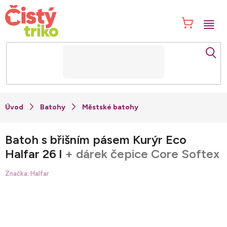
Přejít
na
NÁK
obsah
KOŠ
Batohy
Městské batohy
Batoh s břišním pásem Kurýr Eco
Halfar 26 l
+ dárek čepice Core Softex
Značka:
Halfar