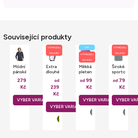
Související produkty
VÝPRODEJ
TIP
VÝPRODEJ
SKLADU
SKLADU
VÝPRODEJ
SKLADU
Módní
Extra
Měkká
Široké
pánské
dlouhé
pletená
sportovní
tričko
pánské
unisex
froté
279
99
79
od
od
od
s
bavlněné
čepice
potítko
Kč
239
Kč
Kč
dlouhým
triko
Core
rukávem
Build
Softex
Kč
Mantis
Your
150
Brand
g/m