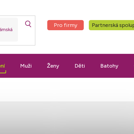
Pro firmy
Partnerská spolu
ní
Muži
Ženy
Děti
Batohy