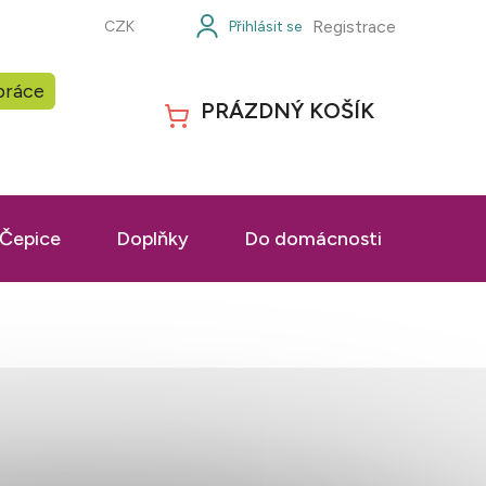
Registrace
CZK
práce
PRÁZDNÝ KOŠÍK
NÁKUPNÍ
KOŠÍK
Čepice
Doplňky
Do domácnosti
Prac