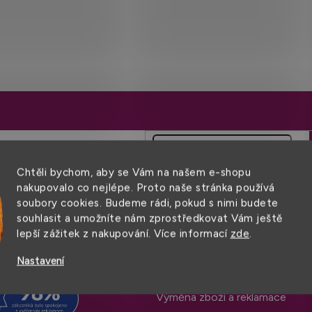
O
v
l
á
d
a
c
í
Chtěli bychom, aby se Vám na našem e-shopu
p
nakupovalo co nejlépe. Proto naše stránka používá
r
soubory cookies. Budeme rádi, pokud s nimi budete
Pro snadný nákup
souhlasit a umožníte nám zprostředkovat Vám ještě
v
lepší zážitek z nakupování. Více informací
zde
.
k
Obchodní podmínky
y
Nastavení
v
Doprava a platba
ý
Výměna zboží a reklamace
p