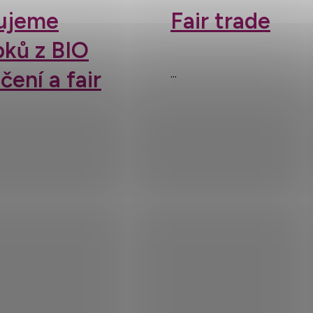
řujeme
Fair trade
bků z BIO
...
ení a fair