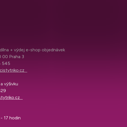
í dílna + výdej e-shop objednávek
0 00 Praha 3
04 545
istytriko.cz
a výšivku
 529
stytriko.cz
9 - 17 hodin