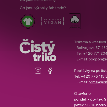
Co jsou výrobky fair trade?
Tiskárna a kreativn
Bořivojova 37, 13
Tel.
+420 771 2
E-mail:
podpora@c
Poptávky na potisk 
Tel.
+420 776 115
E-mail:
potisk@ci
Otevřeno:
pondělí - čtvrtek: 
pátek: 9 - 16 hodin