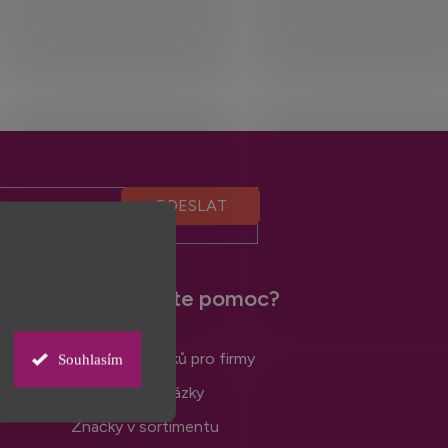
Potřebujete pomoc?
Zápůjčka vzorků pro firmy
Souhlasím
Nejčastější otázky
Značky v sortimentu