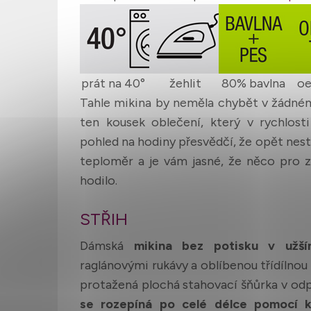
prát na 40°
žehlit
80% bavlna
oe
Tahle mikina by neměla chybět v žádném
ten kousek oblečení, který v rychlost
pohled na hodiny přesvědčí, že opět nes
teploměr a je vám jasné, že něco pro z
hodilo.
STŘIH
Dámská
mikina bez potisku v užší
raglánovými rukávy a oblíbenou třídílnou
protažená plochá stahovací šňůrka v odp
se rozepíná po celé délce pomocí 