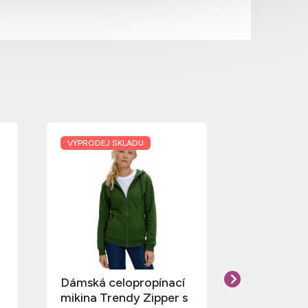
VÝPRODEJ SKLADU
VÝPRODEJ S
Dámská celopropínací
Kvalitní d
mikina Trendy Zipper s
se zipem a