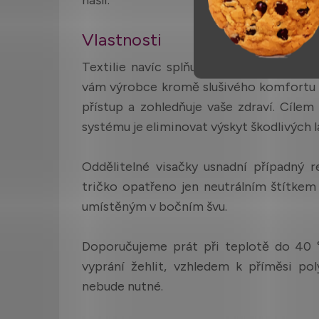
Vlastnosti
Textilie navíc splňuje podmínky certif
vám výrobce kromě slušivého komfortu n
přístup a zohledňuje vaše zdraví. Cílem
systému je eliminovat výskyt škodlivých lá
Oddělitelné visačky usnadní případný r
tričko opatřeno jen neutrálním štítkem
umístěným v bočním švu.
Doporučujeme prát při teplotě do 40 
vyprání žehlit, vzhledem k příměsi pol
nebude nutné.