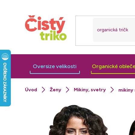
Přejít
na
obsah
Oversize velikosti
Organické obleče
Ženy
Mikiny, svetry
mikiny