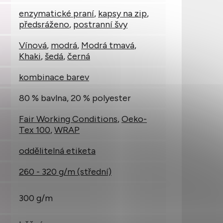
enzymatické praní
,
kapsy na zip
,
předsráženo
,
postranní švy
Vínová
,
modrá
,
Modrá tmavá
,
Khaki
,
šedá
,
černá
kombinace barev
80 % bavlna, 20 % polyester
Fair Working Conditions
,
Oeko-
Tex 100
,
WRAP
oddělitelná etiketa
260 - 320 g/m (střední)
300 g/m