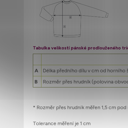
Tabulka velikostí pánské prodlouženého tr
A
Délka předního dílu v cm od horního 
B
Rozměr přes hrudník (polovina obvo
* Rozměr přes hrudník měřen 1,5 cm pod
Tolerance měření je 1 cm