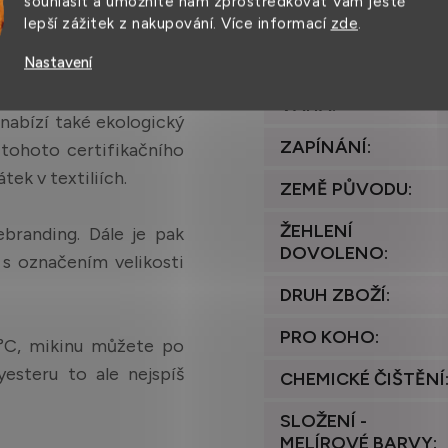
souhlasit a umožníte nám zprostředkovat Vám ještě
TYP POSTAVY
:
lepší zážitek z nakupování. Více informací
zde
.
TYP ZIPU
:
Nastavení
ikace Oeko-Tex®, takže
VÁHA
:
abízí také ekologický
ZAPÍNÁNÍ
:
 tohoto certifikačního
tek v textiliích.
ZEMĚ PŮVODU
:
ŽEHLENÍ
ebranding. Dále je pak
DOVOLENO
:
 s označením velikosti
DRUH ZBOŽÍ
:
PRO KOHO
:
°C, mikinu můžete po
yesteru to ale nejspíš
CHEMICKÉ ČIŠTĚNÍ
SLOŽENÍ -
MELÍROVÉ BARVY
: