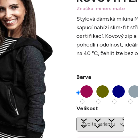
Značka:
miners mate
Stylová dámská mikina M
kapucí nabízí slim-fit s
certifikací. Kovový zip a
pohodlí i odolnost, ideál
na 40 °C, žehlit lze bez o
Barva
Velikost