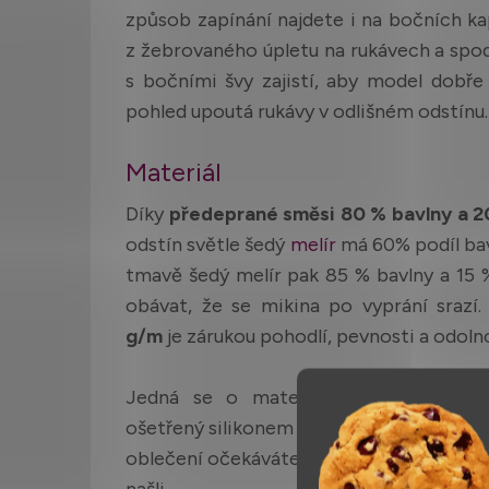
způsob zapínání najdete i na bočních k
z žebrovaného úpletu na rukávech a spo
s bočními švy zajistí, aby model dobře 
pohled upoutá rukávy v odlišném odstínu
Materiál
Díky
předeprané směsi 80 % bavlny a 2
odstín světle šedý
melír
má 60% podíl bav
tmavě šedý melír pak 85 % bavlny a 15 
obávat, že se mikina po vyprání srazí
g/m
je zárukou pohodlí, pevnosti a odolno
Jedná se o materiál se speciální
enz
ošetřený silikonem pro zajištění co nejv
oblečení očekáváte kromě slušivosti také
našli.