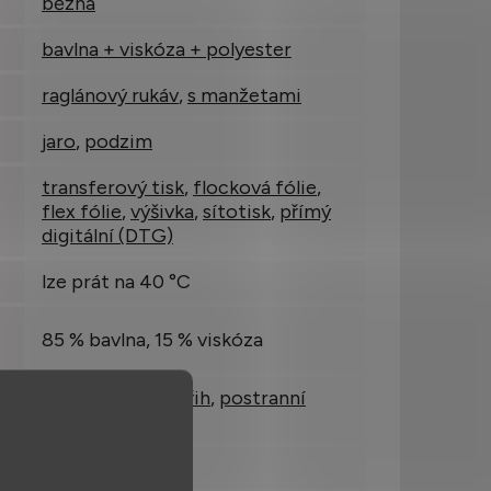
běžná
bavlna + viskóza + polyester
raglánový rukáv
,
s manžetami
jaro
,
podzim
transferový tisk
,
flocková fólie
,
flex fólie
,
výšivka
,
sítotisk
,
přímý
digitální (DTG)
lze prát na 40 °C
85 % bavlna, 15 % viskóza
klasický rovný střih
,
postranní
kapsy
s kapucí a zipem