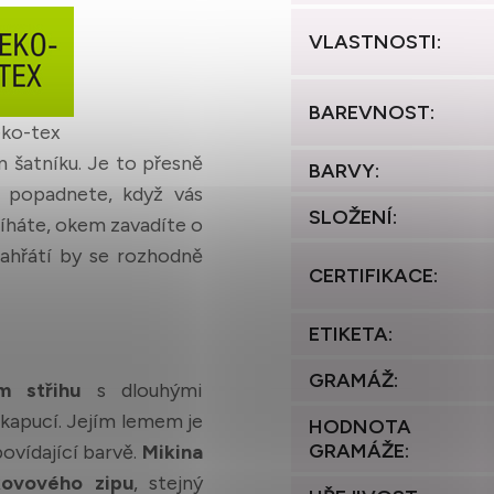
VLASTNOSTI
:
BAREVNOST
:
ko-tex
 šatníku. Je to přesně
BARVY
:
i popadnete, když vás
SLOŽENÍ
:
tíháte, okem zavadíte o
ahřátí by se rozhodně
CERTIFIKACE
:
ETIKETA
:
GRAMÁŽ
:
m střihu
s dlouhými
 kapucí. Jejím lemem je
HODNOTA
GRAMÁŽE
:
ovídající barvě.
Mikina
kovového zipu
, stejný