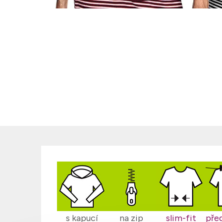
s kapucí
na zip
slim-fit
pře