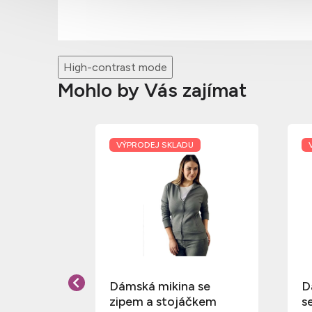
High-contrast mode
Mohlo by Vás zajímat
U
VÝPRODEJ SKLADU
 se
Dámská mikina se
D
zipem a stojáčkem
s