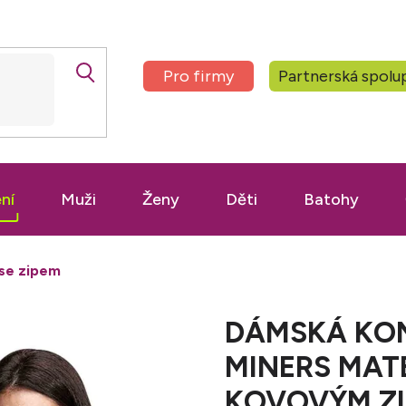
Pro firmy
Partnerská spolu
ní
Muži
Ženy
Děti
Batohy
 se zipem
DÁMSKÁ KON
MINERS MAT
KOVOVÝM Z