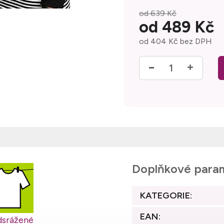
od 639 Kč
od
489 Kč
od
404 Kč
bez DPH
Měrná cena:
Doplňkové para
KATEGORIE
:
EAN
:
dsrážené