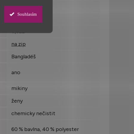
štíhlá postava
Souhlasím
kovový
0,622
na zip
Bangladéš
ano
mikiny
ženy
:
chemicky nečistit
60 % bavlna, 40 % polyester