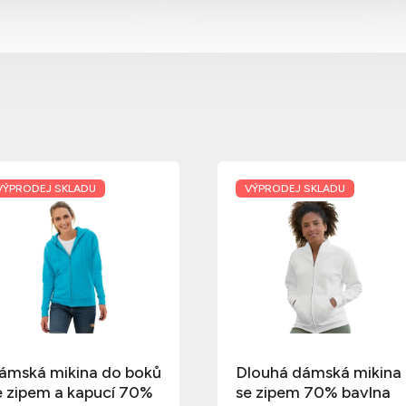
VÝPRODEJ SKLADU
VÝPRODEJ SKLADU
ámská mikina do boků
Dlouhá dámská mikina
e zipem a kapucí 70%
se zipem 70% bavlna