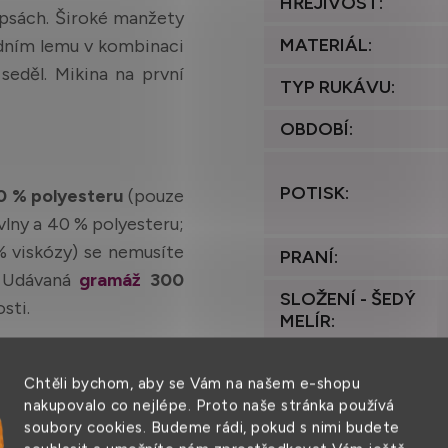
HŘEJIVOST
:
apsách. Široké manžety
MATERIÁL
:
dním lemu v kombinaci
seděl. Mikina na první
TYP RUKÁVU
:
.
OBDOBÍ
:
POTISK
:
0 % polyesteru
(pouze
lny a 40 % polyesteru;
% viskózy) se nemusíte
PRANÍ
:
. Udávaná
gramáž
300
SLOŽENÍ - ŠEDÝ
sti.
MELÍR
:
ymatickou úpravou
,
STŘIH
:
Chtěli bychom, aby se Vám na našem e-shopu
ětší měkkosti. Pokud od
nakupovalo co nejlépe. Proto naše stránka používá
 pohodlí, právě jste ho
TYP MIKINY
:
soubory cookies. Budeme rádi, pokud s nimi budete