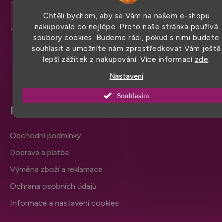
á
p
Chtěli bychom, aby se Vám na našem e-shopu
a
nakupovalo co nejlépe. Proto naše stránka používá
soubory cookies. Budeme rádi, pokud s nimi budete
t
souhlasit a umožníte nám zprostředkovat Vám ještě
í
lepší zážitek z nakupování. Více informací
zde
.
Nastavení
Souhlasím
Pro snadný nákup
Obchodní podmínky
Doprava a platba
Výměna zboží a reklamace
Ochrana osobních údajů
Informace a nastavení cookies