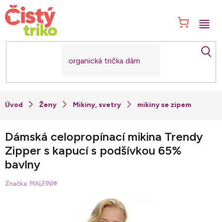
Přejít
na
NÁK
obsah
KOŠ
Ženy
Mikiny, svetry
mikiny se zipem
Dámská celopropínací mikina Trendy
Zipper s kapucí s podšívkou 65%
bavlny
Značka:
MALFINI®