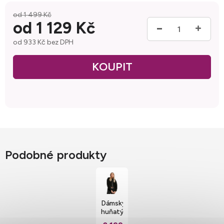
od 1 499 Kč
od
1 129 Kč
od
933 Kč
bez DPH
Měrná cena:
Podobné produkty
Dámský
huňatý
oversize