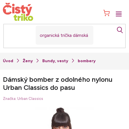
Přejít
na
NÁK
obsah
KOŠ
Ženy
Bundy, vesty
bombery
Dámský bomber z odolného nylonu
Urban Classics do pasu
Značka:
Urban Classics