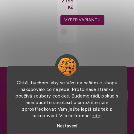
2 199
bomber
Kč
s
kožíškem
a
velkou
kapucí
Z
Chtěli bychom, aby se Vám na našem e-shopu
á
nakupovalo co nejlépe. Proto naše stránka
p
používá soubory cookies. Budeme rádi, pokud s
nimi budete souhlasit a umožníte nám
a
zprostředkovat Vám ještě lepší zážitek z
t
nakupování. Více informací
zde
.
í
Nastavení