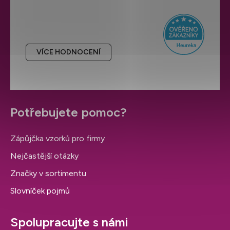
Hodnocení obchodu
VÍCE HODNOCENÍ
Potřebujete pomoc?
Zápůjčka vzorků pro firmy
Nejčastější otázky
Značky v sortimentu
Slovníček pojmů
Spolupracujte s námi