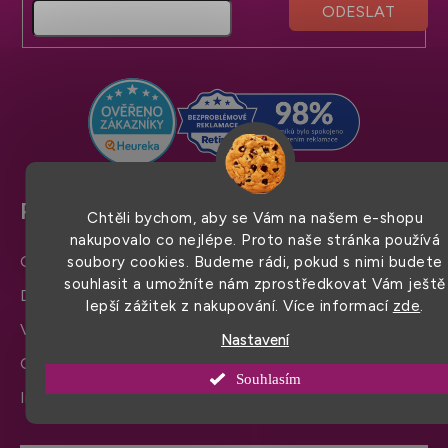
p
a
t
í
Pro snadný nákup
Chtěli bychom, aby se Vám na našem e-shopu
nakupovalo co nejlépe. Proto naše stránka používá
Obchodní podmínky
soubory cookies. Budeme rádi, pokud s nimi budete
souhlasit a umožníte nám zprostředkovat Vám ještě
Doprava a platba
lepší zážitek z nakupování. Více informací
zde
.
Výměna zboží a reklamace
Nastavení
Ochrana osobních údajů
Souhlasím
Informace a nastavení cookies