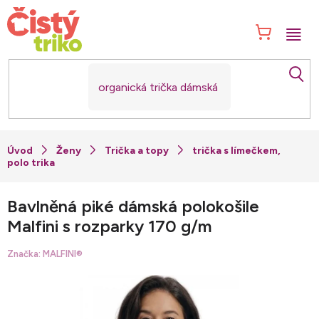
Přejít
na
NÁK
obsah
KOŠ
Ženy
Trička a topy
trička s límečkem,
polo trika
Bavlněná piké dámská polokošile
Malfini s rozparky 170 g/m
Značka:
MALFINI®