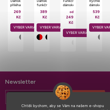
Dámské
Dámské
Funkční
Rychleschno
přiléhavé
funkční
dámské
dámské
tričko
tričko
sportovní
funkční
269
389
539
od
z
s
tričko
triko
Kč
Kč
249
Kč
recyklovaného
dlouhým
Stedman
CoolDry
polyesteru
rukávem
100%
s
Kč
a
a ¼
polyester
reflexním
elastanu
zipem
potiskem
Z
á
p
a
Chtěli bychom, aby se Vám na našem e-shopu
t