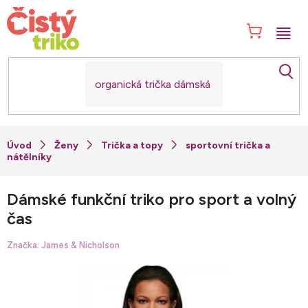
Přejít
na
NÁK
obsah
KOŠ
Ženy
Trička a topy
sportovní trička a
nátělníky
Dámské funkční triko pro sport a volný
čas
Značka:
James & Nicholson