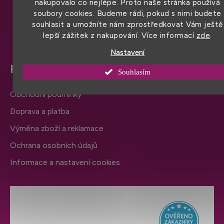
nakupovalo co nejlépe. Proto naše stránka používá
í
soubory cookies. Budeme rádi, pokud s nimi budete
souhlasit a umožníte nám zprostředkovat Vám ještě
lepší zážitek z nakupování. Více informací
zde
.
Nastavení
Pro snadný nákup
Souhlasím
Obchodní podmínky
Doprava a platba
Výměna zboží a reklamace
Ochrana osobních údajů
Informace a nastavení cookies
Hodnocení obchodu