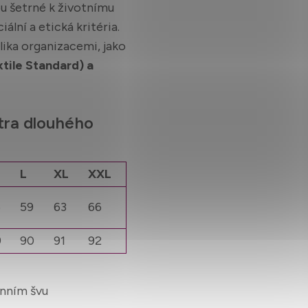
u šetrné k životnímu
ální a etická kritéria.
lika organizacemi, jako
tile Standard) a
tra dlouhého
L
XL
XXL
6
59
63
66
9
90
91
92
enním švu