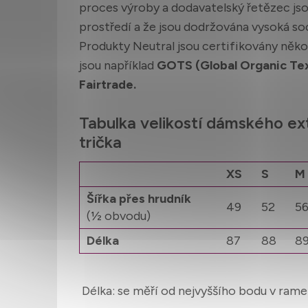
proces výroby a dodavatelský řetězec jso
prostředí a že jsou dodržována vysoká soci
Produkty Neutral jsou certifikovány něko
jsou například
GOTS (Global Organic Tex
Fairtrade.
Tabulka velikostí dámského ex
trička
XS
S
M
Šířka přes hrudník
49
52
5
(
½
obvodu)
Délka
87
88
8
Délka: se měří od nejvyššího bodu v ram