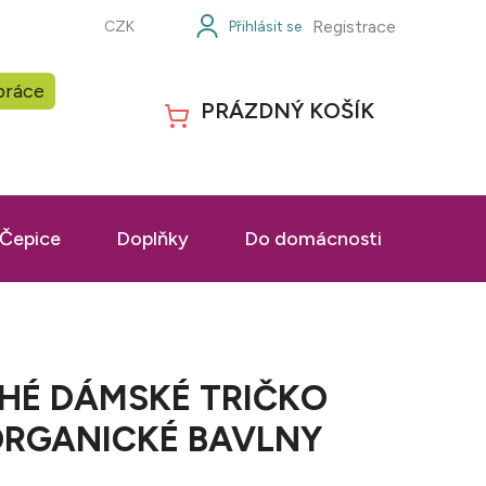
Registrace
CZK
práce
PRÁZDNÝ KOŠÍK
NÁKUPNÍ
KOŠÍK
Čepice
Doplňky
Do domácnosti
Prac
HÉ DÁMSKÉ TRIČKO
ORGANICKÉ BAVLNY