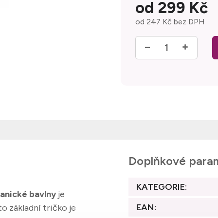
od
299 Kč
od
247 Kč
bez DPH
Měrná cena:
Doplňkové para
KATEGORIE
:
anické bavlny
je
EAN
:
o základní tričko je