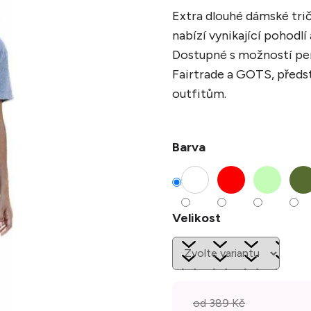
Extra dlouhé dámské tri
nabízí vynikající pohodlí
Dostupné s možností per
Fairtrade a GOTS, předs
outfitům.
Barva
Velikost
od 389 Kč