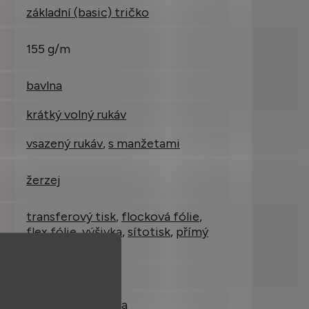
základní (basic) tričko
155 g/m
bavlna
krátký volný rukáv
vsazený rukáv
,
s manžetami
žerzej
transferový tisk
,
flocková fólie
,
flex fólie
,
výšivka
,
sítotisk
,
přímý
digitální (DTG)
lze prát na 40 °C
prodloužená délka