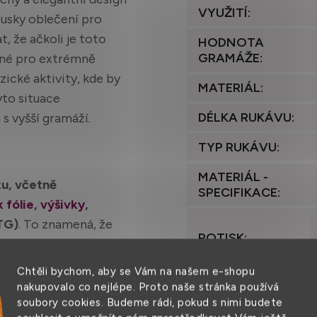
VYUŽITÍ
:
usky oblečení pro
, že ačkoli je toto
HODNOTA
GRAMÁŽE
:
odné pro extrémně
ické aktivity, kde by
MATERIÁL
:
to situace
DÉLKA RUKÁVU
:
s vyšší gramáží.
TYP RUKÁVU
:
MATERIÁL -
ku, včetně
SPECIFIKACE
:
x fólie
,
výšivky
,
TG)
. To znamená, že
POTISK
:
h představ a stylu.
Chtěli bychom, aby se Vám na našem e-shopu
PRANÍ
:
nakupovalo co nejlépe. Proto naše stránka používá
soubory cookies. Budeme rádi, pokud s nimi budete
ho
prát na 40° a je
STŘIH
: