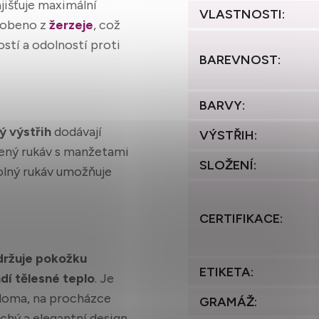
ajišťuje maximální
VLASTNOSTI
:
yrobeno z
žerzeje
, což
ostí a odolností proti
BAREVNOST
:
BARVY
:
ý výstřih
dodávají
VÝSTŘIH
:
zený rukáv s manžetami
SLOŽENÍ
:
volný rukáv umožňuje
CERTIFIKACE
:
držuje pokožku
ETIKETA
:
dí tělesné teplo
. Je
e doma, na procházce
GRAMÁŽ
:
uchý a elegantní design