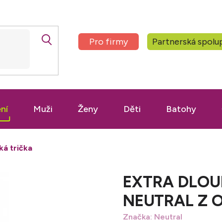
Pro firmy
Partnerská spolu
ní
Muži
Ženy
Děti
Batohy
ká trička
EXTRA DLOU
NEUTRAL Z 
Značka:
Neutral