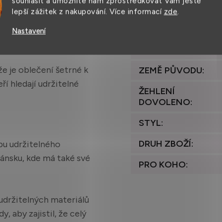
souhlasit a umožníte nám zprostředkovat Vám ještě
leno, což usnadňuje
lepší zážitek z nakupování. Více informací
zde
.
VÁHA
:
m stavu.
Nastavení
VHODNÉ DO
SUŠIČKY
:
že je oblečení šetrné k
ZEMĚ PŮVODU
:
eří hledají udržitelné
ŽEHLENÍ
DOVOLENO
:
STYL
:
DRUH ZBOŽÍ
:
bu udržitelného
 Dánsku, kde má také své
PRO KOHO
:
udržitelných materiálů
 aby zajistil, že celý