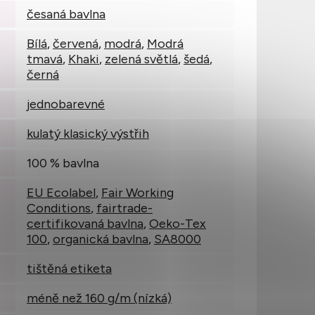
česaná bavlna
Bílá
,
červená
,
modrá
,
Modrá
tmavá
,
Khaki
,
zelená světlá
,
šedá
,
černá
jednobarevné
kulatý klasický výstřih
100 % bavlna
EU Ecolabel
,
Fair Working
Conditions
,
fairtrade-
certifikovaná bavlna
,
Oeko-Tex
100
,
organická bavlna
,
SA8000
tištěná etiketa
méně než 160 g/m (nízká)