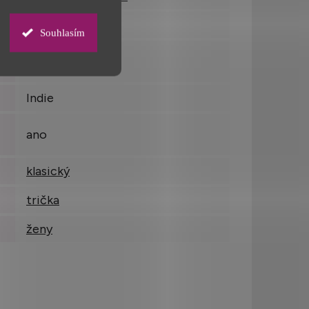
0,185
Souhlasím
ano
Indie
ano
klasický
trička
ženy