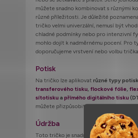
můžete snadno kombinovat s různými ko
různé příležitosti. Je důležité poznamenat
tričko velmi univerzální, nemusí být vh
chladné podmínky nebo pro intenzivní fyz
mohlo dojít k nadměrnému pocení. Pro ty
doporučujeme vrstvení nebo volbu trička 
Potisk
Na tričko lze aplikovat
různé typy potis
transferového tisku
,
flockové fólie
,
fle
sítotisku
a
přímého digitálního tisku
(D
můžete přizpůsobit své tričko podle svýc
Údržba
Toto tričko je snadno udržovatelné. Lze 