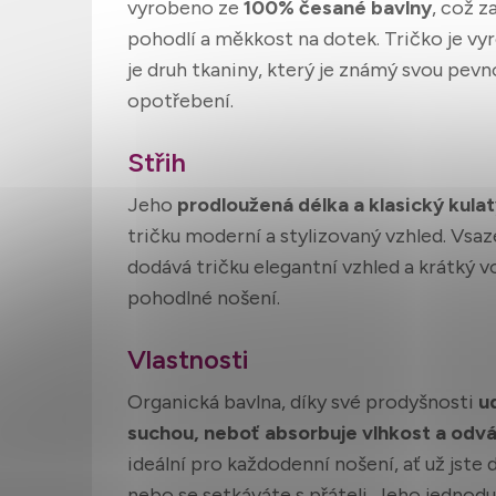
vyrobeno ze
100% česané bavlny
, což z
pohodlí a měkkost na dotek. Tričko je v
je druh tkaniny, který je známý svou pevn
opotřebení.
Střih
Jeho
prodloužená délka a klasický kulat
tričku moderní a stylizovaný vzhled. Vsa
dodává tričku elegantní vzhled a krátký 
pohodlné nošení.
Vlastnosti
Organická bavlna, díky své prodyšnosti
u
suchou, neboť absorbuje vlhkost a odvá
ideální pro každodenní nošení, ať už jst
nebo se setkáváte s přáteli. Jeho jednod