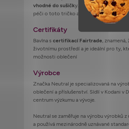
vhodné do sušičk
y. Žehlení je také povo
péči o toto tričko a udržuje ho v nejlepší
Certifikáty
Bavlna s
certifikací Fairtrade
, znamená, 
životnímu prostředí a je ideální pro ty, kt
možnosti oblečení
Výrobce
Značka Neutral je specializovaná na výro
oblečení a příslušenství. Sídlí v Kodani v
centrum výzkumu a vývoje.
Neutral se zaměřuje na výrobu výrobků z 
a používá mezinárodně uznávané standardy,