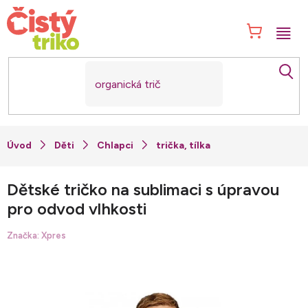
Přejít
na
NÁK
obsah
KOŠ
Děti
Chlapci
trička, tílka
Dětské tričko na sublimaci s úpravou
pro odvod vlhkosti
Značka:
Xpres