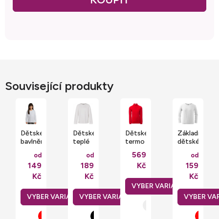
Související produkty
Dětské
Dětské
Dětské
Základní
bavlněné
teplé
termo
dětské
tričko
tričko
tričko
tričko
569
od
od
od
Imperial
s
Tplayer
Malfini
149
189
Kč
159
s
dlouhým
s
dlouhým
rukávem
dlouhým
Kč
Kč
Kč
rukávem
200
rukávem
g/m