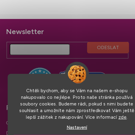
Z
á
p
a
t
í
Chtěli bychom, aby se Vám na našem e-shopu
nakupovalo co nejlépe. Proto naše stránka používá
soubory cookies. Budeme rádi, pokud s nimi budete
Pro snadný nákup
souhlasit a umožníte nám zprostředkovat Vám ještě
lepší zážitek z nakupování. Více informací
zde
.
Obchodní podmínky
Nastavení
Doprava a platba