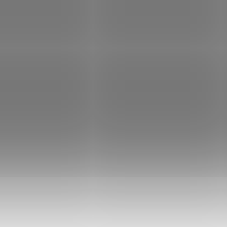
e s keprovou záplatou
Dámská beanie oversiz
šívkou z mikroflísu
čepice Snobby
č
189 Kč
229 Kč
179 Kč
od
od
EJ SKLADU
VÝPRODEJ SKLADU