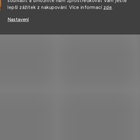
souhlasit a umožníte nám zprostředkovat Vám ještě
lepší zážitek z nakupování. Více informací
zde
.
uvzdorná pletená
Akrylová čepice s podš
e s fleecovou
a keprovou vazbou pro
Nastavení
ívkou
potisk
č
239 Kč
189 Kč
od
EJ SKLADU
VÝPRODEJ SKLADU