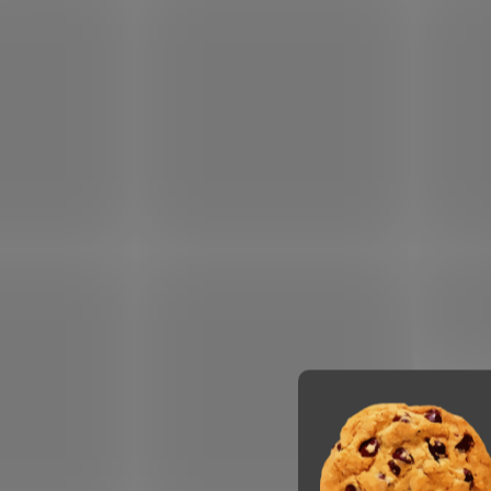
Beanie s ohrnovacím lemem
ohrn
159 Kč
129
od
od
VÝPRODEJ SKLADU