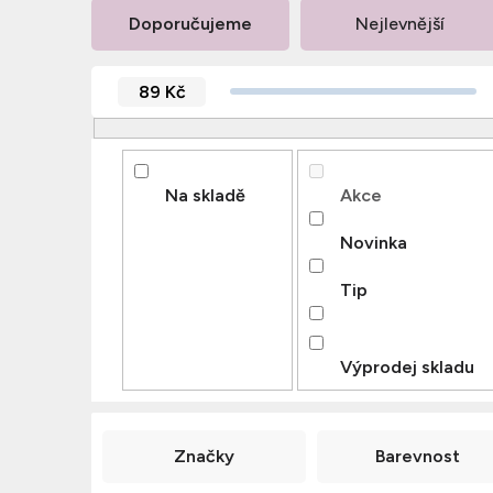
Ř
Doporučujeme
Nejlevnější
a
z
89
Kč
e
n
í
p
Na skladě
Akce
r
Novinka
o
d
Tip
u
k
Výprodej skladu
t
ů
Značky
Barevnost