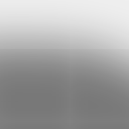
nie
Ohrnovací čepice Beanie z