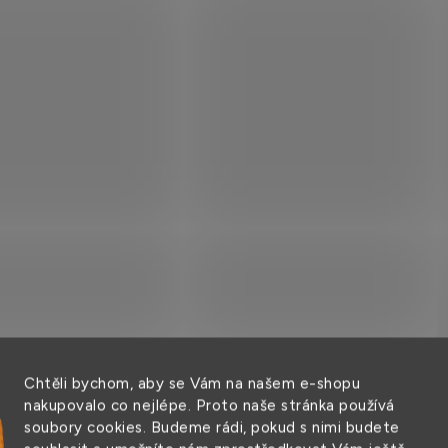
ovacím lemem
čepice
 Kč
149 Kč
VÝPRODEJ SKLADU
Chtěli bychom, aby se Vám na našem e-shopu
nakupovalo co nejlépe. Proto naše stránka používá
soubory cookies. Budeme rádi, pokud s nimi budete