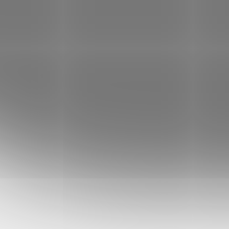
Čepice s jednovrstvým
Čepic
úpletem a bavlněnou
a pod
keprovou záplatou
239 Kč
189 Kč
249 K
od
VÝPRODEJ SKLADU
VÝPROD