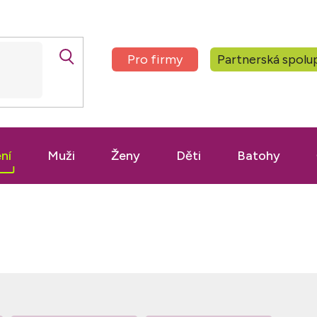
Pro firmy
Partnerská spolu
ní
Muži
Ženy
Děti
Batohy