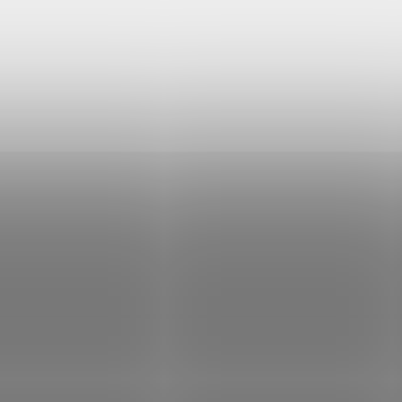
rstvá Beanie čepice s
Fleecová elastická bea