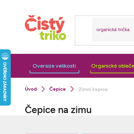
Přejít
na
obsah
Oversize velikosti
Organické obleče
Čepice
Zimní čepice
Čepice na zimu