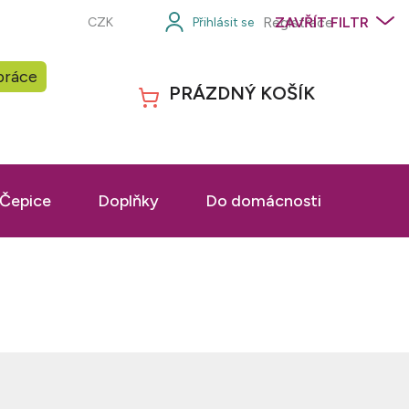
Registrace
ZAVŘÍT FILTR
CZK
práce
PRÁZDNÝ KOŠÍK
NÁKUPNÍ
KOŠÍK
Čepice
Doplňky
Do domácnosti
Prac