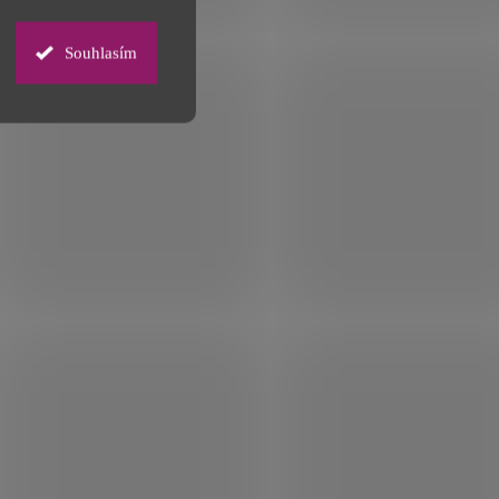
ívkou
Beanie čepice z akrylu s
Souhlasím
kruhovou plochou pro potisk
či výšivku
179 Kč
139 Kč
od