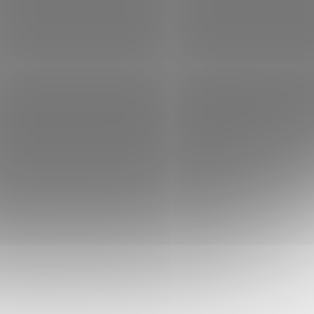
e
Dětská zimní čepice s
ohrnutím a decentní
nášivkou pro potisk
259 Kč
VÝPRODEJ SKLADU