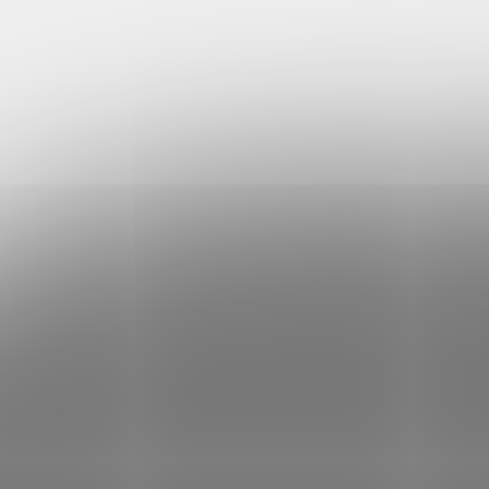
Pánská čepice Heavy Knit
Dvouv