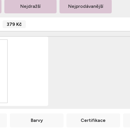
Nejdražší
Nejprodávanější
379
Kč
Barvy
Certifikace