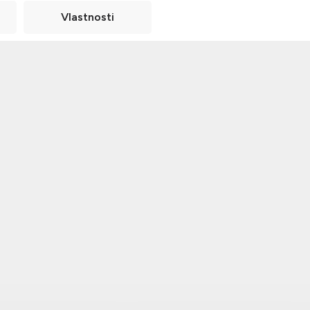
Vlastnosti
ový kulich s bambulí s
Fleecová čepice a nákr
řním fleecovým lemem
2v1 se šňůrkou na staže
č
159 Kč