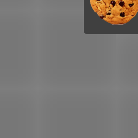
Pom Pom čepice s bambulí z
Větr
měkkého tkaného akrylu
čepic
podš
269 Kč
209 Kč
169 K
VÝPRODEJ SKLADU
VÝPROD