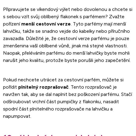
Připravujete se víkendový výlet nebo dovolenou a chcete si
s sebou vzít svůj oblíbený flakonek s parfémem? Zvažte
pořízení
menší cestovní verze
. Tyto parfémy mají menší
lahvičku, takže se snadno vejde do kabelky nebo příručního
zavazadla. Důležité je, že cestovní verze parfému je pouze
zmenšenina vaší oblíbené vůně, jinak má stejné vlastnosti.
Naopak, přeléváním parfému do menší lahvičky byste mohli
narušit jeho kvalitu, protože byste porušili jeho zapečetění.
Pokud nechcete utrácet za cestovní parfém, můžete si
pořídit
plnitelný rozprašovač
. Tento rozprašovač je
navržen tak, aby se dal naplnit bez poškození parfému. Stačí
odšroubovat vrchní část pumpičky z flakonku, nasadit
spodní část plnitelného rozprašovače na lahvičku a
napumpovat.