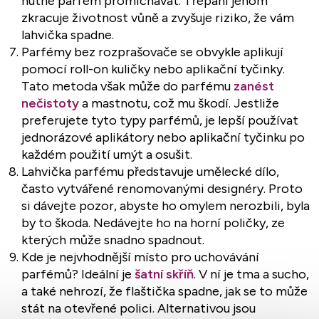
nutné parfém promíchávat. Třepání jenom
zkracuje životnost vůně a zvyšuje riziko, že vám
lahvička spadne.
Parfémy bez rozprašovače se obvykle aplikují
pomocí roll-on kuličky nebo aplikační tyčinky.
Tato metoda však může do parfému
zanést
nečistoty
a mastnotu, což mu škodí. Jestliže
preferujete tyto typy parfémů, je lepší používat
jednorázové aplikátory nebo aplikační tyčinku po
každém použití umýt a osušit.
Lahvička parfému představuje umělecké dílo,
často vytvářené renomovanými designéry. Proto
si dávejte pozor, abyste ho omylem nerozbili, byla
by to škoda. Nedávejte ho na horní poličky, ze
kterých může snadno spadnout.
Kde je nejvhodnější místo pro uchovávání
parfémů? Ideální je
šatní skříň
. V ní je tma a sucho,
a také nehrozí, že flaštička spadne, jak se to může
stát na otevřené polici. Alternativou jsou