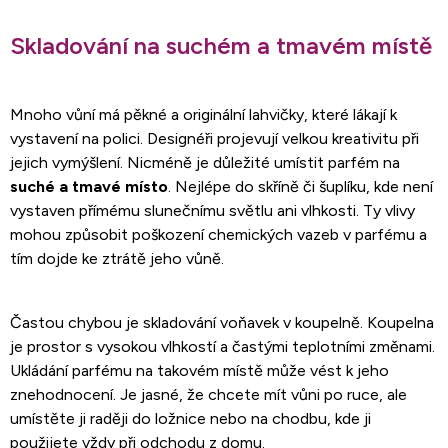
Skladování na suchém a tmavém místě
Mnoho vůní má pěkné a originální lahvičky, které lákají k
vystavení na polici. Designéři projevují velkou kreativitu při
jejich vymýšlení. Nicméně je důležité umístit parfém na
suché a tmavé místo
. Nejlépe do skříně či šuplíku, kde není
vystaven přímému slunečnímu světlu ani vlhkosti. Ty vlivy
mohou způsobit poškození chemických vazeb v parfému a
tím dojde ke ztrátě jeho vůně.
Častou chybou je skladování voňavek v koupelně. Koupelna
je prostor s vysokou vlhkostí a častými teplotními změnami.
Ukládání parfému na takovém místě může vést k jeho
znehodnocení. Je jasné, že chcete mít vůni po ruce, ale
umístěte ji raději do ložnice nebo na chodbu, kde ji
použijete vždy při odchodu z domu.