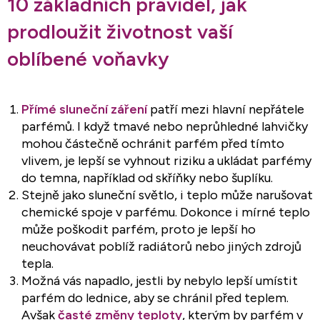
10 základních pravidel, jak
prodloužit životnost vaší
oblíbené voňavky
Přímé sluneční záření
patří mezi hlavní nepřátele
parfémů. I když tmavé nebo neprůhledné lahvičky
mohou částečně ochránit parfém před tímto
vlivem, je lepší se vyhnout riziku a ukládat parfémy
do temna, například od skříňky nebo šuplíku.
Stejně jako sluneční světlo, i teplo může narušovat
chemické spoje v parfému. Dokonce i mírné teplo
může poškodit parfém, proto je lepší ho
neuchovávat poblíž radiátorů nebo jiných zdrojů
tepla.
Možná vás napadlo, jestli by nebylo lepší umístit
parfém do lednice, aby se chránil před teplem.
Avšak
časté změny teploty
, kterým by parfém v