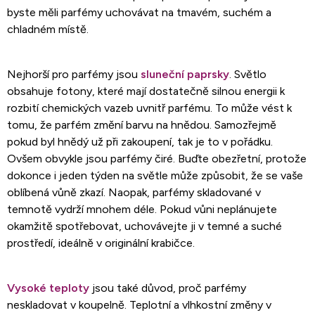
byste měli parfémy uchovávat na tmavém, suchém a
chladném místě.
Nejhorší pro parfémy jsou
sluneční paprsky
. Světlo
obsahuje fotony, které mají dostatečně silnou energii k
rozbití chemických vazeb uvnitř parfému. To může vést k
tomu, že parfém změní barvu na hnědou. Samozřejmě
pokud byl hnědý už při zakoupení, tak je to v pořádku.
Ovšem obvykle jsou parfémy čiré. Buďte obezřetní, protože
dokonce i jeden týden na světle může způsobit, že se vaše
oblíbená vůně zkazí. Naopak, parfémy skladované v
temnotě vydrží mnohem déle. Pokud vůni neplánujete
okamžitě spotřebovat, uchovávejte ji v temné a suché
prostředí, ideálně v originální krabičce.
Vysoké teploty
jsou také důvod, proč parfémy
neskladovat v koupelně. Teplotní a vlhkostní změny v