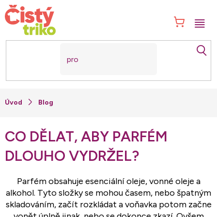
Přejít
na
NÁK
obsah
KOŠ
Blog
CO DĚLAT, ABY PARFÉM
DLOUHO VYDRŽEL?
Parfém obsahuje esenciální oleje, vonné oleje a
alkohol. Tyto složky se mohou časem, nebo špatným
skladováním, začít rozkládat a voňavka potom začne
vonět úplně jinak, nebo se dokonce zkazí. Ovšem