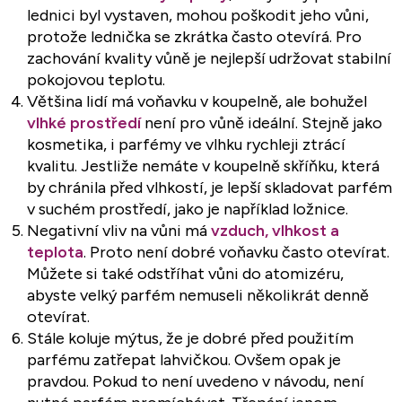
lednici byl vystaven, mohou poškodit jeho vůni,
protože lednička se zkrátka často otevírá. Pro
zachování kvality vůně je nejlepší udržovat stabilní
pokojovou teplotu.
Většina lidí má voňavku v koupelně, ale bohužel
vlhké prostředí
není pro vůně ideální. Stejně jako
kosmetika, i parfémy ve vlhku rychleji ztrácí
kvalitu. Jestliže nemáte v koupelně skříňku, která
by chránila před vlhkostí, je lepší skladovat parfém
v suchém prostředí, jako je například ložnice.
Negativní vliv na vůni má
vzduch, vlhkost a
teplota
. Proto není dobré voňavku často otevírat.
Můžete si také odstříhat vůni do atomizéru,
abyste velký parfém nemuseli několikrát denně
otevírat.
Stále koluje mýtus, že je dobré před použitím
parfému zatřepat lahvičkou. Ovšem opak je
pravdou. Pokud to není uvedeno v návodu, není