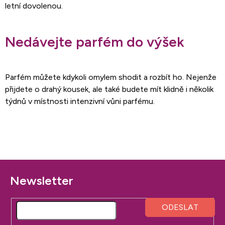
letní dovolenou.
Nedávejte parfém do výšek
Parfém můžete kdykoli omylem shodit a rozbít ho. Nejenže
přijdete o drahý kousek, ale také budete mít klidně i několik
týdnů v místnosti intenzivní vůni parfému.
Z
á
p
a