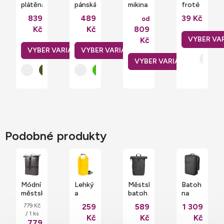
plátěná
pánská
mikina
froté
cestovní
mikina
Promodoro
potítko
839
489
39 Kč
od
taška
se
se
s
Kč
Kč
809
Quadra
zipem
zvýšeným
plochou
45 l
a
límcem
na
Kč
kapucí,
potisk
80%
či
bavlna
výšivku
Podobné produkty
Módní
Lehký
Městský
Batoh
městský
a
batoh
na
batoh
pevný
z
notebook
Měrná
779 Kč
259
589
1 309
na
rolovací
recyklovaného
se
cena:
/ 1 ks
Kč
Kč
Kč
notebook
vak se
polyesteru
skrytou
779