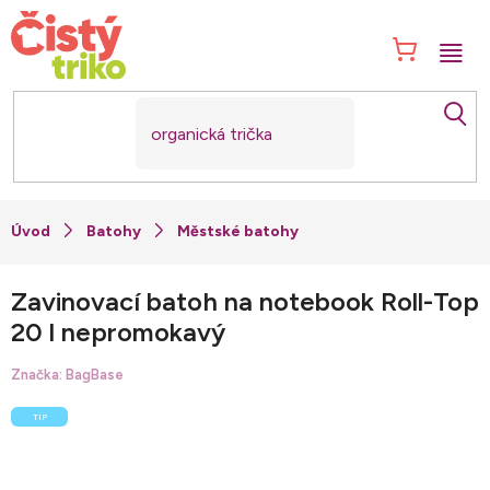
Přejít
na
NÁK
obsah
KOŠ
Batohy
Městské batohy
Zavinovací batoh na notebook Roll-Top
20 l nepromokavý
Značka:
BagBase
TIP