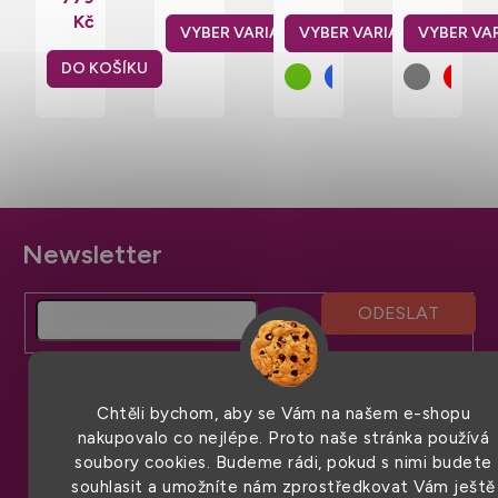
Halfar
zatavenými
s
přihrádkou
Kč
15,6"
švy 15
hlavní
na zip
l
kapsou
na zip,
DO KOŠÍKU
zapínání
na
přezku
Z
á
p
a
t
í
Chtěli bychom, aby se Vám na našem e-shopu
nakupovalo co nejlépe. Proto naše stránka používá
soubory cookies. Budeme rádi, pokud s nimi budete
souhlasit a umožníte nám zprostředkovat Vám ještě