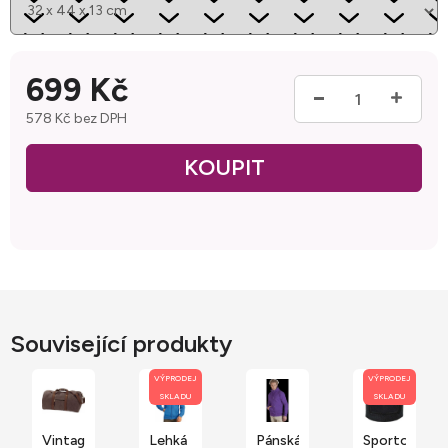
699 Kč
578 Kč bez DPH
Měrná cena:
Související produkty
VÝPRODEJ
VÝPRODEJ
SKLADU
SKLADU
Vintage
Lehká
Pánská
Sportovní